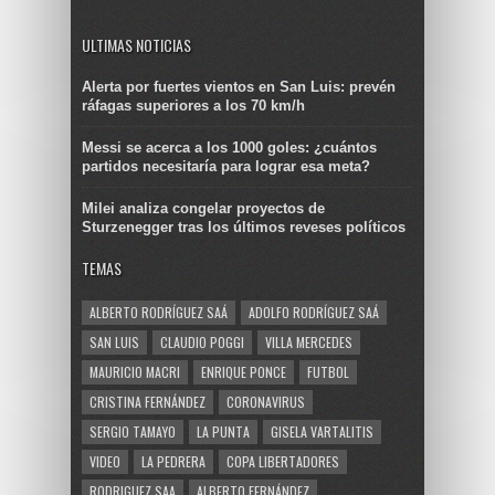
ULTIMAS NOTICIAS
Alerta por fuertes vientos en San Luis: prevén
ráfagas superiores a los 70 km/h
Messi se acerca a los 1000 goles: ¿cuántos
partidos necesitaría para lograr esa meta?
Milei analiza congelar proyectos de
Sturzenegger tras los últimos reveses políticos
TEMAS
ALBERTO RODRÍGUEZ SAÁ
ADOLFO RODRÍGUEZ SAÁ
SAN LUIS
CLAUDIO POGGI
VILLA MERCEDES
MAURICIO MACRI
ENRIQUE PONCE
FUTBOL
CRISTINA FERNÁNDEZ
CORONAVIRUS
SERGIO TAMAYO
LA PUNTA
GISELA VARTALITIS
VIDEO
LA PEDRERA
COPA LIBERTADORES
RODRIGUEZ SAA
ALBERTO FERNÁNDEZ