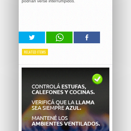
podrían verse interrumpidos.
RELATED ITEMS