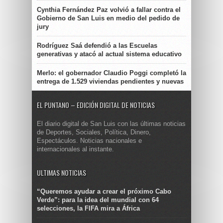
Cynthia Fernández Paz volvió a fallar contra el
Gobierno de San Luis en medio del pedido de
jury
Rodríguez Saá defendió a las Escuelas
generativas y atacó al actual sistema educativo
Merlo: el gobernador Claudio Poggi completó la
entrega de 1.529 viviendas pendientes y nuevas
EL PUNTANO – EDICIÓN DIGITAL DE NOTICIAS
El diario digital de San Luis con las últimas noticias
de Deportes, Sociales, Política, Dinero,
Espectáculos. Noticias nacionales e
internacionales al instante.
ULTIMAS NOTICIAS
“Queremos ayudar a crear el próximo Cabo
Verde”: para la idea del mundial con 64
selecciones, la FIFA mira a África