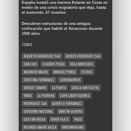
España instaló una barrera flotante en Ceuta en
medio de una crisis migratoria que deja, hasta
el momento, 67 muertos
Descubren estructuras de una antigua
civilización que habitó el Amazonas durante
1500 años
TEMAS
ALBERTO RODRÍGUEZ SAÁ
ADOLFO RODRÍGUEZ SAÁ
SAN LUIS
CLAUDIO POGGI
VILLA MERCEDES
MAURICIO MACRI
ENRIQUE PONCE
FUTBOL
CRISTINA FERNÁNDEZ
CORONAVIRUS
SERGIO TAMAYO
LA PUNTA
GISELA VARTALITIS
VIDEO
LA PEDRERA
COPA LIBERTADORES
RODRIGUEZ SAA
ALBERTO FERNÁNDEZ
GOBIERNO NACIONAL
MARTÍN OLIVERO
GASTÓN HISSA
RIVER PLATE
PASO
RICARDO ANDRÉ BAZLA
KIRCHNERISMO