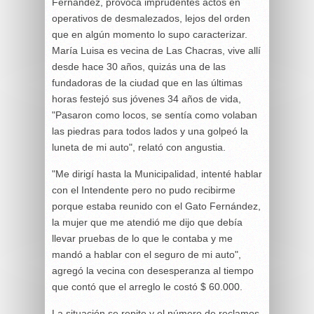
Fernández, provoca imprudentes actos en
operativos de desmalezados, lejos del orden
que en algún momento lo supo caracterizar.
María Luisa es vecina de Las Chacras, vive allí
desde hace 30 años, quizás una de las
fundadoras de la ciudad que en las últimas
horas festejó sus jóvenes 34 años de vida,
"Pasaron como locos, se sentía como volaban
las piedras para todos lados y una golpeó la
luneta de mi auto", relató con angustia.
"Me dirigí hasta la Municipalidad, intenté hablar
con el Intendente pero no pudo recibirme
porque estaba reunido con el Gato Fernández,
la mujer que me atendió me dijo que debía
llevar pruebas de lo que le contaba y me
mandó a hablar con el seguro de mi auto",
agregó la vecina con desesperanza al tiempo
que contó que el arreglo le costó $ 60.000.
La situación se repite y el número de reclamos