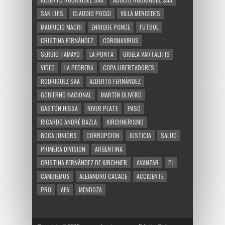
SAN LUIS
CLAUDIO POGGI
VILLA MERCEDES
MAURICIO MACRI
ENRIQUE PONCE
FUTBOL
CRISTINA FERNÁNDEZ
CORONAVIRUS
SERGIO TAMAYO
LA PUNTA
GISELA VARTALITIS
VIDEO
LA PEDRERA
COPA LIBERTADORES
RODRIGUEZ SAA
ALBERTO FERNÁNDEZ
GOBIERNO NACIONAL
MARTÍN OLIVERO
GASTÓN HISSA
RIVER PLATE
PASO
RICARDO ANDRÉ BAZLA
KIRCHNERISMO
BOCA JUNIORS
CORRUPCION
JUSTICIA
SALUD
PRIMERA DIVISION
ARGENTINA
CRISTINA FERNÁNDEZ DE KIRCHNER
AVANZAR
PJ
CAMBIEMOS
ALEJANDRO CACACE
ACCIDENTE
PRO
AFA
MENDOZA