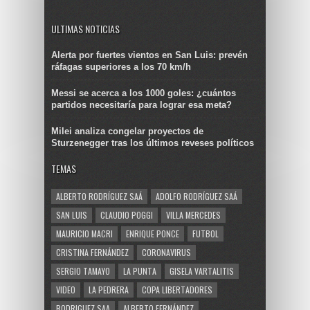
ULTIMAS NOTICIAS
Alerta por fuertes vientos en San Luis: prevén
ráfagas superiores a los 70 km/h
Messi se acerca a los 1000 goles: ¿cuántos
partidos necesitaría para lograr esa meta?
Milei analiza congelar proyectos de
Sturzenegger tras los últimos reveses políticos
TEMAS
ALBERTO RODRÍGUEZ SAÁ
ADOLFO RODRÍGUEZ SAÁ
SAN LUIS
CLAUDIO POGGI
VILLA MERCEDES
MAURICIO MACRI
ENRIQUE PONCE
FUTBOL
CRISTINA FERNÁNDEZ
CORONAVIRUS
SERGIO TAMAYO
LA PUNTA
GISELA VARTALITIS
VIDEO
LA PEDRERA
COPA LIBERTADORES
RODRIGUEZ SAA
ALBERTO FERNÁNDEZ