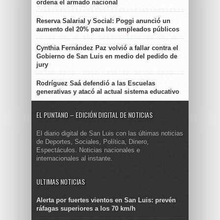
ordena el armado nacional
Reserva Salarial y Social: Poggi anunció un
aumento del 20% para los empleados públicos
Cynthia Fernández Paz volvió a fallar contra el
Gobierno de San Luis en medio del pedido de
jury
Rodríguez Saá defendió a las Escuelas
generativas y atacó al actual sistema educativo
EL PUNTANO – EDICIÓN DIGITAL DE NOTICIAS
El diario digital de San Luis con las últimas noticias
de Deportes, Sociales, Política, Dinero,
Espectáculos. Noticias nacionales e
internacionales al instante.
ULTIMAS NOTICIAS
Alerta por fuertes vientos en San Luis: prevén
ráfagas superiores a los 70 km/h