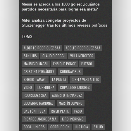
Messi se acerca a los 1000 goles: ¿cuántos
partidos necesitaría para lograr esa meta?
Milei analiza congelar proyectos de
Sturzenegger tras los últimos reveses políticos
TEMAS
ALBERTO RODRÍGUEZ SAÁ
ADOLFO RODRÍGUEZ SAÁ
SAN LUIS
CLAUDIO POGGI
VILLA MERCEDES
MAURICIO MACRI
ENRIQUE PONCE
FUTBOL
CRISTINA FERNÁNDEZ
CORONAVIRUS
SERGIO TAMAYO
LA PUNTA
GISELA VARTALITIS
VIDEO
LA PEDRERA
COPA LIBERTADORES
RODRIGUEZ SAA
ALBERTO FERNÁNDEZ
GOBIERNO NACIONAL
MARTÍN OLIVERO
GASTÓN HISSA
RIVER PLATE
PASO
RICARDO ANDRÉ BAZLA
KIRCHNERISMO
BOCA JUNIORS
CORRUPCION
JUSTICIA
SALUD