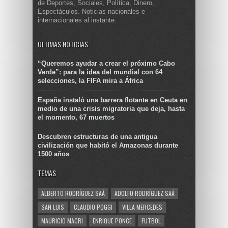
de Deportes, Sociales, Política, Dinero,
Espectáculos. Noticias nacionales e
internacionales al instante.
ULTIMAS NOTICIAS
“Queremos ayudar a crear el próximo Cabo
Verde”: para la idea del mundial con 64
selecciones, la FIFA mira a África
España instaló una barrera flotante en Ceuta en
medio de una crisis migratoria que deja, hasta
el momento, 67 muertos
Descubren estructuras de una antigua
civilización que habitó el Amazonas durante
1500 años
TEMAS
ALBERTO RODRÍGUEZ SAÁ
ADOLFO RODRÍGUEZ SAÁ
SAN LUIS
CLAUDIO POGGI
VILLA MERCEDES
MAURICIO MACRI
ENRIQUE PONCE
FUTBOL