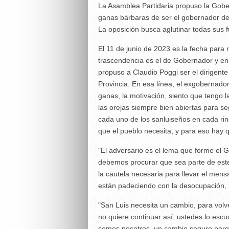
La Asamblea Partidaria propuso la Gobe
ganas bárbaras de ser el gobernador de 
La oposición busca aglutinar todas sus
El 11 de junio de 2023 es la fecha para 
trascendencia es el de Gobernador y en
propuso a Claudio Poggi ser el dirigent
Provincia. En esa línea, el exgobernador
ganas, la motivación, siento que tengo 
las orejas siempre bien abiertas para s
cada uno de los sanluiseños en cada rin
que el pueblo necesita, y para eso hay 
"El adversario es el lema que forme el 
debemos procurar que sea parte de este l
la cautela necesaria para llevar el men
están padeciendo con la desocupación, la
"San Luis necesita un cambio, para volve
no quiere continuar así, ustedes lo esc
somos nosotros, un cambio seguro porq