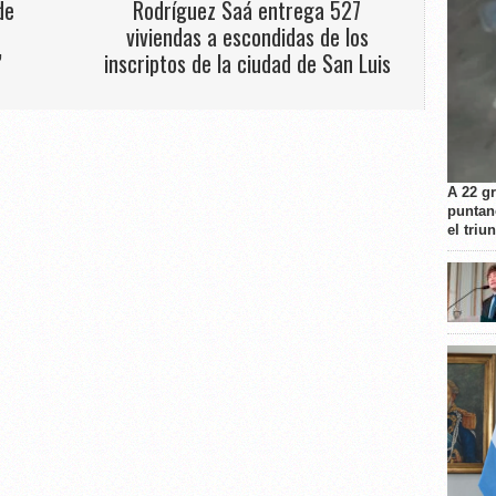
de
Rodríguez Saá entrega 527
viviendas a escondidas de los
”
inscriptos de la ciudad de San Luis
A 22 g
puntan
el triu