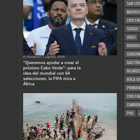
SAN LUI
MAURICI
CRISTIN
SERGIO 
VIDEO
RODRIGU
GOBIERN
El Puntano | 1 agosto, 2026
GASTÓN
“Queremos ayudar a crear el
próximo Cabo Verde”: para la
RICARDO
idea del mundial con 64
selecciones, la FIFA mira a
BOCA JU
África
PRIMERA
CRISTIN
CAMBIE
PRO