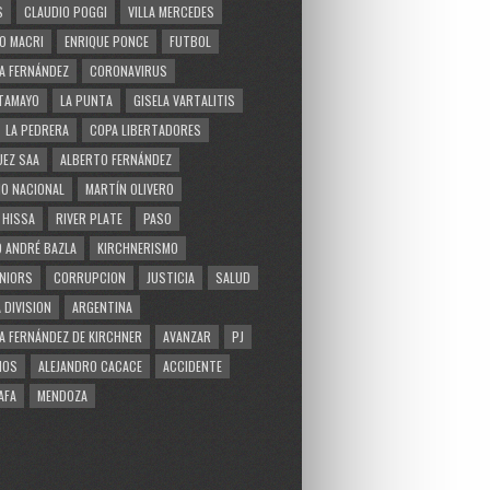
S
CLAUDIO POGGI
VILLA MERCEDES
O MACRI
ENRIQUE PONCE
FUTBOL
A FERNÁNDEZ
CORONAVIRUS
TAMAYO
LA PUNTA
GISELA VARTALITIS
LA PEDRERA
COPA LIBERTADORES
EZ SAA
ALBERTO FERNÁNDEZ
O NACIONAL
MARTÍN OLIVERO
 HISSA
RIVER PLATE
PASO
 ANDRÉ BAZLA
KIRCHNERISMO
NIORS
CORRUPCION
JUSTICIA
SALUD
 DIVISION
ARGENTINA
A FERNÁNDEZ DE KIRCHNER
AVANZAR
PJ
MOS
ALEJANDRO CACACE
ACCIDENTE
AFA
MENDOZA