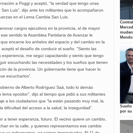
rnación a Poggi y aceptó, "la verdad que tengo unas
San Luis", dijo ante los militantes que lo acompañaron.
 fuerzas en el Lema Cambia San Luis.
Contrat
Merced
renovar cargos ejecutivos en la provincia, el de mayor
mudanz
 ese sentido la Asamblea Partidaria de Avanzar le
Mendo
e que encarne los anhelos del espacio y del cambio en la
 aceptó el desafío de conducir el sueño. "Siento las
la experiencia, me seguí capacitando y siento que tengo
eguir escuchando las necesidades y los sueños que tienen
cón de la provincia. Un gobernante tiene que hacer lo
que escucharlos”.
Gobierno de Alberto Rodríguez Saá, todo lo demás
ema opositor", dijo al tiempo que pidió a sus militantes
saje a los ciudadanos que "la están pasando muy mal, la
Sueño 
 dificultad del acceso a la salud, la inseguridad”.
por su 
r a tener esperanza, futuro. El vecino quiere un cambio,
uchan en la calle, y quienes representamos ese cambio
ue ya gobernamos, no somos improvisados. El 11 de