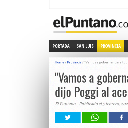
PORTADA
SAN LUIS
PROVINCIA
Home
/
Provincia
/
"Vamos a gobernar para todos
"Vamos a goberna
dijo Poggi al ac
El Puntano - Publicado el 5 febrero, 20