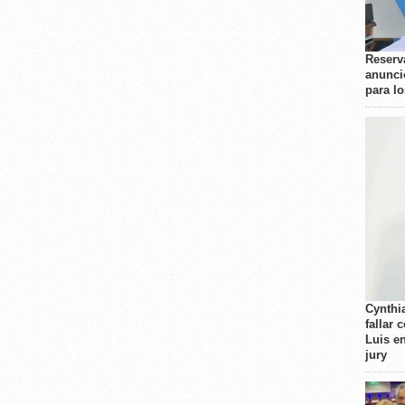
Reserva
anunci
para l
Cynthi
fallar 
Luis e
jury