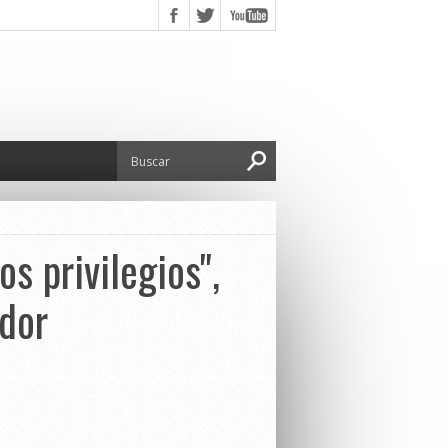
s privilegios",
ador