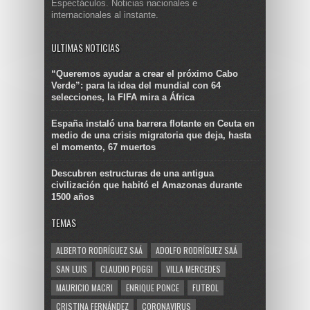
Espectáculos. Noticias nacionales e
internacionales al instante.
ULTIMAS NOTICIAS
“Queremos ayudar a crear el próximo Cabo
Verde”: para la idea del mundial con 64
selecciones, la FIFA mira a África
España instaló una barrera flotante en Ceuta en
medio de una crisis migratoria que deja, hasta
el momento, 67 muertos
Descubren estructuras de una antigua
civilización que habitó el Amazonas durante
1500 años
TEMAS
ALBERTO RODRÍGUEZ SAÁ
ADOLFO RODRÍGUEZ SAÁ
SAN LUIS
CLAUDIO POGGI
VILLA MERCEDES
MAURICIO MACRI
ENRIQUE PONCE
FUTBOL
CRISTINA FERNÁNDEZ
CORONAVIRUS