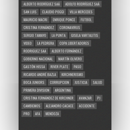
ALBERTO RODRÍGUEZ SAÁ
ADOLFO RODRÍGUEZ SAÁ
SAN LUIS
CLAUDIO POGGI
VILLA MERCEDES
MAURICIO MACRI
ENRIQUE PONCE
FUTBOL
CRISTINA FERNÁNDEZ
CORONAVIRUS
SERGIO TAMAYO
LA PUNTA
GISELA VARTALITIS
VIDEO
LA PEDRERA
COPA LIBERTADORES
RODRIGUEZ SAA
ALBERTO FERNÁNDEZ
GOBIERNO NACIONAL
MARTÍN OLIVERO
GASTÓN HISSA
RIVER PLATE
PASO
RICARDO ANDRÉ BAZLA
KIRCHNERISMO
BOCA JUNIORS
CORRUPCION
JUSTICIA
SALUD
PRIMERA DIVISION
ARGENTINA
CRISTINA FERNÁNDEZ DE KIRCHNER
AVANZAR
PJ
CAMBIEMOS
ALEJANDRO CACACE
ACCIDENTE
PRO
AFA
MENDOZA