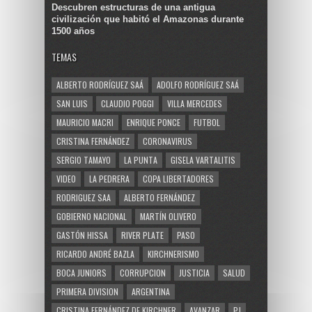
Descubren estructuras de una antigua
civilización que habitó el Amazonas durante
1500 años
TEMAS
ALBERTO RODRÍGUEZ SAÁ
ADOLFO RODRÍGUEZ SAÁ
SAN LUIS
CLAUDIO POGGI
VILLA MERCEDES
MAURICIO MACRI
ENRIQUE PONCE
FUTBOL
CRISTINA FERNÁNDEZ
CORONAVIRUS
SERGIO TAMAYO
LA PUNTA
GISELA VARTALITIS
VIDEO
LA PEDRERA
COPA LIBERTADORES
RODRIGUEZ SAA
ALBERTO FERNÁNDEZ
GOBIERNO NACIONAL
MARTÍN OLIVERO
GASTÓN HISSA
RIVER PLATE
PASO
RICARDO ANDRÉ BAZLA
KIRCHNERISMO
BOCA JUNIORS
CORRUPCION
JUSTICIA
SALUD
PRIMERA DIVISION
ARGENTINA
CRISTINA FERNÁNDEZ DE KIRCHNER
AVANZAR
PJ