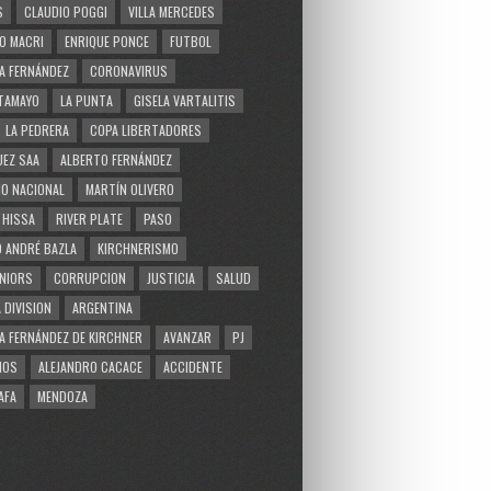
S
CLAUDIO POGGI
VILLA MERCEDES
O MACRI
ENRIQUE PONCE
FUTBOL
A FERNÁNDEZ
CORONAVIRUS
TAMAYO
LA PUNTA
GISELA VARTALITIS
LA PEDRERA
COPA LIBERTADORES
EZ SAA
ALBERTO FERNÁNDEZ
O NACIONAL
MARTÍN OLIVERO
 HISSA
RIVER PLATE
PASO
 ANDRÉ BAZLA
KIRCHNERISMO
NIORS
CORRUPCION
JUSTICIA
SALUD
 DIVISION
ARGENTINA
A FERNÁNDEZ DE KIRCHNER
AVANZAR
PJ
MOS
ALEJANDRO CACACE
ACCIDENTE
AFA
MENDOZA