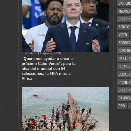
SAN LUI
MAURICI
CRISTIN
SERGIO 
VIDEO
RODRIGU
GOBIERN
El Puntano | 1 agosto, 2026
GASTÓN
“Queremos ayudar a crear el
próximo Cabo Verde”: para la
RICARDO
idea del mundial con 64
selecciones, la FIFA mira a
BOCA JU
África
PRIMERA
CRISTIN
CAMBIE
PRO