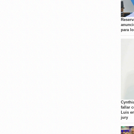
Reserva
anunci
para l
Cynthi
fallar 
Luis e
jury