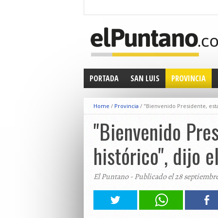
PORTADA
SAN LUIS
PROVINCIA
Home
/
Provincia
/
"Bienvenido Presidente, est
"Bienvenido Pres
histórico", dijo 
El Puntano - Publicado el 28 septiembr