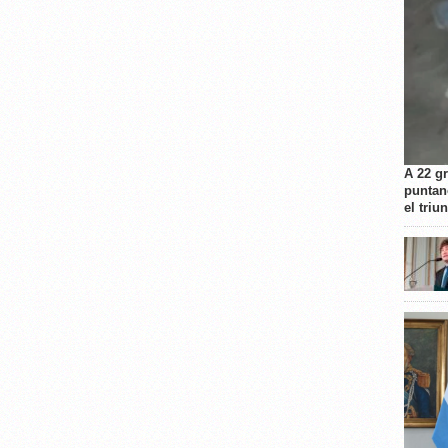
A 22 g
puntan
el triu