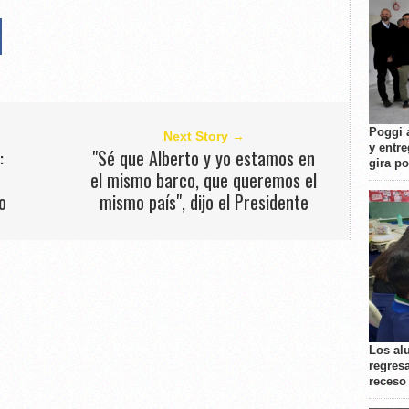
Poggi 
Next Story →
y entre
:
"Sé que Alberto y yo estamos en
gira p
el mismo barco, que queremos el
o
mismo país", dijo el Presidente
Los al
regresa
receso