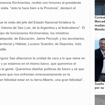
enencia Kirchnerista, recibió con honores al presidente
isita. "esto le hace bien a la Provincia", destacó el
Contrat
Merced
 la visita del jefe del Estado Nacional fortalece la
mudanz
 historia de San Luis, de la Argentina y al federalismo". El
Mendo
o de funcionarios Kirchneristas, los ministros
atopodis; de Educación, Jaime Perczyk; y los secretarios,
rritorial y Hábitat, Luciano Scatolini; de Deportes, Inés
atlle.
íguez Saá afianzaron la unidad de cara a lo que viene en
rto y yo estamos en el mismo barco, que queremos el
la gente. Queremos diseñar políticas de futuro y sé que
laces que nos enfrentan innecesariamente en la
 felicidad estar en tu tierra Alberto, una gran felicidad”,
Sueño 
por su 