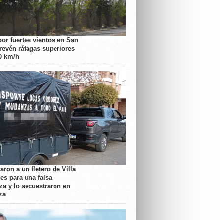
por fuertes vientos en San
prevén ráfagas superiores
70 km/h
aron a un fletero de Villa
es para una falsa
a y lo secuestraron en
za