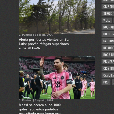
CRISTIN
SERGIO 
VIDEO
RODRIGU
GOBIERN
El Puntano | 8 agosto, 2026
Alerta por fuertes vientos en San
GASTÓN
Luis: prevén ráfagas superiores
RICARDO
a los 70 km/h
BOCA JU
PRIMERA
CRISTIN
CAMBIE
PRO
El Puntano | 8 agosto, 2026
Messi se acerca a los 1000
goles: ¿cuántos partidos
necesitaría para lograr esa