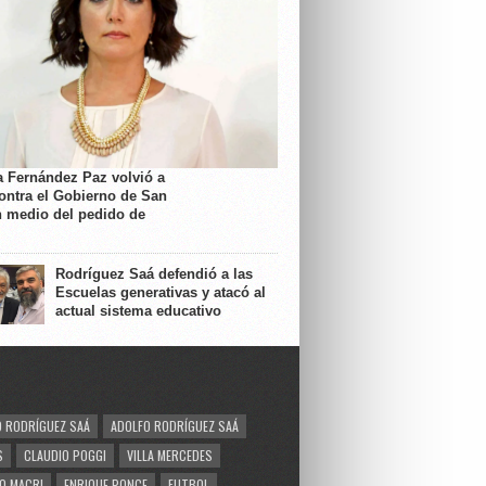
a Fernández Paz volvió a
contra el Gobierno de San
n medio del pedido de
Rodríguez Saá defendió a las
Escuelas generativas y atacó al
actual sistema educativo
 RODRÍGUEZ SAÁ
ADOLFO RODRÍGUEZ SAÁ
S
CLAUDIO POGGI
VILLA MERCEDES
O MACRI
ENRIQUE PONCE
FUTBOL