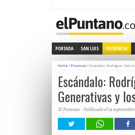
PORTADA
SAN LUIS
PROVINCIA
Home
/
Provincia
/
Escándalo: Rodríguez Saá no i
Escándalo: Rodrí
Generativas y los
El Puntano - Publicado el 14 septiembre