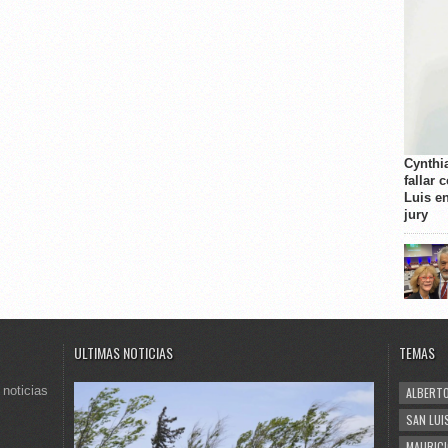
Cynthi
fallar 
Luis e
jury
ULTIMAS NOTICIAS
TEMAS
 noticias
ALBERTO
SAN LUI
MAURICI