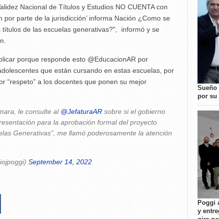
Validez Nacional de Títulos y Estudios NO CUENTA con
 por parte de la jurisdicción’ informa Nación ¿Como se
s títulos de las escuelas generativas?", informó y se
n.
plicar porque responde esto @EducacionAR por
y adolescentes que están cursando en estas escuelas, por
por “respeto” a los docentes que ponen su mejor
Sueño 
por su 
mara, le consulte al
@JefaturaAR
sobre si el gobierno
presentación para la aprobación formal del proyecto
uelas Generativas”, me llamó poderosamente la atención
iojpoggi)
September 14, 2022
Poggi 
y entre