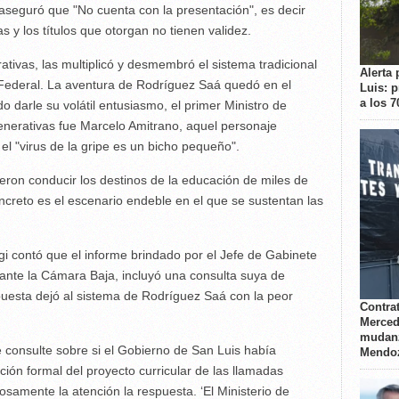
 aseguró que "No cuenta con la presentación", es decir
s y los títulos que otorgan no tienen validez.
tivas, las multiplicó y desmembró el sistema tradicional
Alerta 
 Federal. La aventura de Rodríguez Saá quedó en el
Luis: 
a los 
 darle su volátil entusiasmo, el primer Ministro de
nerativas fue Marcelo Amitrano, aquel personaje
el "virus de la gripe es un bicho pequeño".
eron conducir los destinos de la educación de miles de
ncreto es el escenario endeble en el que se sustentan las
gi contó que el informe brindado por el Jefe de Gabinete
ante la Cámara Baja, incluyó una consulta suya de
puesta dejó al sistema de Rodríguez Saá con la peor
Contrat
Merced
mudanz
e consulte sobre si el Gobierno de San Luis había
Mendo
ción formal del proyecto curricular de las llamadas
samente la atención la respuesta. ‘El Ministerio de