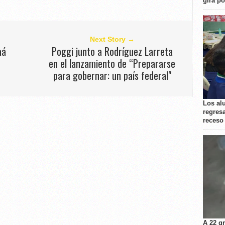
gira p
Next Story →
aá
Poggi junto a Rodríguez Larreta
a
en el lanzamiento de “Prepararse
para gobernar: un país federal"
Los al
regresa
receso
A 22 g