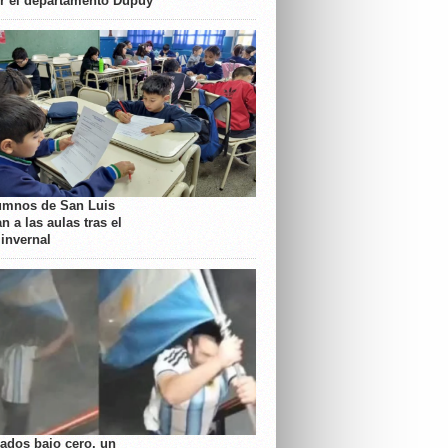
or el departamento Dupuy
umnos de San Luis
n a las aulas tras el
 invernal
rados bajo cero, un