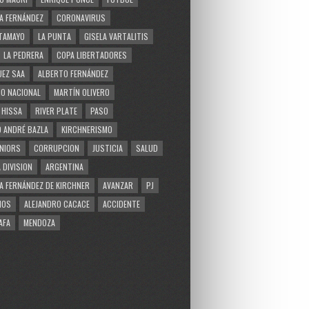
A FERNÁNDEZ
CORONAVIRUS
TAMAYO
LA PUNTA
GISELA VARTALITIS
LA PEDRERA
COPA LIBERTADORES
EZ SAA
ALBERTO FERNÁNDEZ
O NACIONAL
MARTÍN OLIVERO
 HISSA
RIVER PLATE
PASO
 ANDRÉ BAZLA
KIRCHNERISMO
NIORS
CORRUPCION
JUSTICIA
SALUD
 DIVISION
ARGENTINA
A FERNÁNDEZ DE KIRCHNER
AVANZAR
PJ
MOS
ALEJANDRO CACACE
ACCIDENTE
AFA
MENDOZA