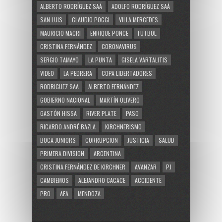
ALBERTO RODRÍGUEZ SAÁ
ADOLFO RODRÍGUEZ SAÁ
SAN LUIS
CLAUDIO POGGI
VILLA MERCEDES
MAURICIO MACRI
ENRIQUE PONCE
FUTBOL
CRISTINA FERNÁNDEZ
CORONAVIRUS
SERGIO TAMAYO
LA PUNTA
GISELA VARTALITIS
VIDEO
LA PEDRERA
COPA LIBERTADORES
RODRIGUEZ SAA
ALBERTO FERNÁNDEZ
GOBIERNO NACIONAL
MARTÍN OLIVERO
GASTÓN HISSA
RIVER PLATE
PASO
RICARDO ANDRÉ BAZLA
KIRCHNERISMO
BOCA JUNIORS
CORRUPCION
JUSTICIA
SALUD
PRIMERA DIVISION
ARGENTINA
CRISTINA FERNÁNDEZ DE KIRCHNER
AVANZAR
PJ
CAMBIEMOS
ALEJANDRO CACACE
ACCIDENTE
PRO
AFA
MENDOZA