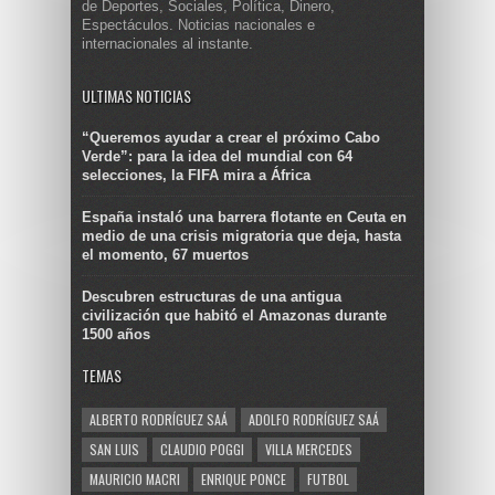
de Deportes, Sociales, Política, Dinero,
Espectáculos. Noticias nacionales e
internacionales al instante.
ULTIMAS NOTICIAS
“Queremos ayudar a crear el próximo Cabo
Verde”: para la idea del mundial con 64
selecciones, la FIFA mira a África
España instaló una barrera flotante en Ceuta en
medio de una crisis migratoria que deja, hasta
el momento, 67 muertos
Descubren estructuras de una antigua
civilización que habitó el Amazonas durante
1500 años
TEMAS
ALBERTO RODRÍGUEZ SAÁ
ADOLFO RODRÍGUEZ SAÁ
SAN LUIS
CLAUDIO POGGI
VILLA MERCEDES
MAURICIO MACRI
ENRIQUE PONCE
FUTBOL