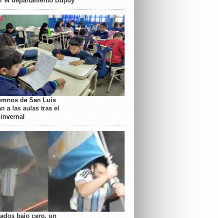
or el departamento Dupuy
umnos de San Luis
n a las aulas tras el
 invernal
rados bajo cero, un