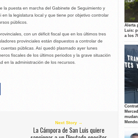
o de la puesta en marcha del Gabinete de Seguimiento y
en la legislatura local y que tiene por objetivo controlar
rsos públicos.
Alerta 
Luis: 
ovinciales, con un déficit fiscal que en los últimos tres
a los 
sladores provinciales están dispuestos a controlar de
cuentas públicas. Así quedó plasmado ayer lunes
ros fiscales de los últimos periodos y la grave situación
ad en la administración de los recursos.
Contrat
Merced
mudanz
Mendo
Next Story →
La Cámpora de San Luis quiere
sancionar a un Diputado opositor