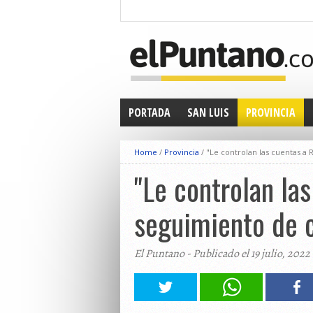
PORTADA
SAN LUIS
PROVINCIA
Home
/
Provincia
/
"Le controlan las cuentas a 
"Le controlan las
seguimiento de 
El Puntano - Publicado el 19 julio, 2022