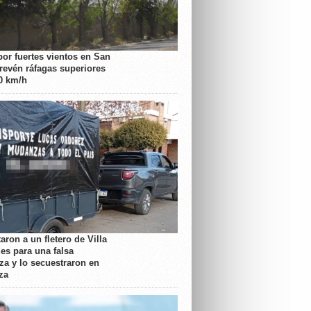
por fuertes vientos en San
prevén ráfagas superiores
70 km/h
aron a un fletero de Villa
es para una falsa
a y lo secuestraron en
za