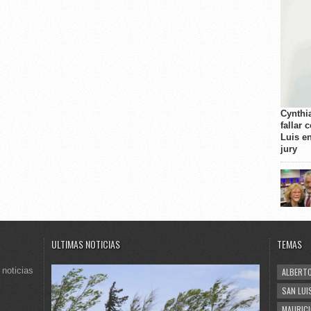
Cynthi
fallar 
Luis e
jury
ULTIMAS NOTICIAS
TEMAS
 noticias
ALBERTO
SAN LUI
MAURICI