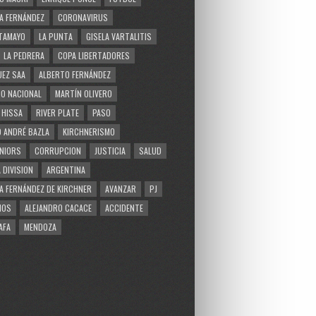
A FERNÁNDEZ
CORONAVIRUS
TAMAYO
LA PUNTA
GISELA VARTALITIS
LA PEDRERA
COPA LIBERTADORES
EZ SAA
ALBERTO FERNÁNDEZ
O NACIONAL
MARTÍN OLIVERO
 HISSA
RIVER PLATE
PASO
 ANDRÉ BAZLA
KIRCHNERISMO
NIORS
CORRUPCION
JUSTICIA
SALUD
 DIVISION
ARGENTINA
A FERNÁNDEZ DE KIRCHNER
AVANZAR
PJ
MOS
ALEJANDRO CACACE
ACCIDENTE
AFA
MENDOZA