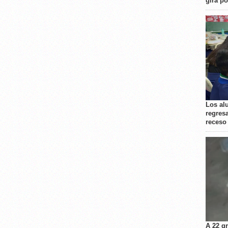
gira p
Los al
regresa
receso
A 22 g