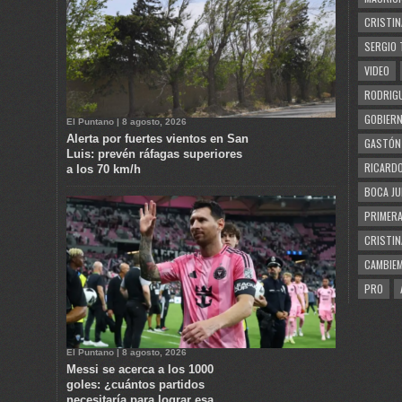
CRISTIN
SERGIO 
VIDEO
RODRIGU
GOBIERN
El Puntano | 8 agosto, 2026
Alerta por fuertes vientos en San
GASTÓN
Luis: prevén ráfagas superiores
RICARDO
a los 70 km/h
BOCA JU
PRIMERA
CRISTIN
CAMBIE
PRO
El Puntano | 8 agosto, 2026
Messi se acerca a los 1000
goles: ¿cuántos partidos
necesitaría para lograr esa