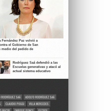
a Fernández Paz volvió a
contra el Gobierno de San
n medio del pedido de
Rodríguez Saá defendió a las
Escuelas generativas y atacó al
actual sistema educativo
 RODRÍGUEZ SAÁ
ADOLFO RODRÍGUEZ SAÁ
S
CLAUDIO POGGI
VILLA MERCEDES
O MACRI
ENRIQUE PONCE
FUTBOL