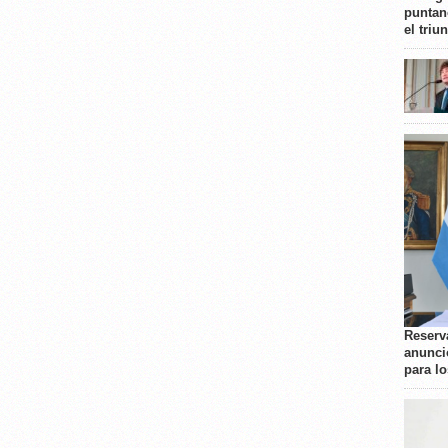
puntan
el triu
Reserva
anunci
para l