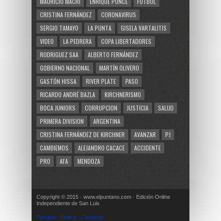
MAURICIO MACRI
ENRIQUE PONCE
FUTBOL
CRISTINA FERNÁNDEZ
CORONAVIRUS
SERGIO TAMAYO
LA PUNTA
GISELA VARTALITIS
VIDEO
LA PEDRERA
COPA LIBERTADORES
RODRIGUEZ SAA
ALBERTO FERNÁNDEZ
GOBIERNO NACIONAL
MARTÍN OLIVERO
GASTÓN HISSA
RIVER PLATE
PASO
RICARDO ANDRÉ BAZLA
KIRCHNERISMO
BOCA JUNIORS
CORRUPCION
JUSTICIA
SALUD
PRIMERA DIVISION
ARGENTINA
CRISTINA FERNÁNDEZ DE KIRCHNER
AVANZAR
PJ
CAMBIEMOS
ALEJANDRO CACACE
ACCIDENTE
PRO
AFA
MENDOZA
Copyright © 2015 · www.elpuntano.com · Edición Online
Independiente de San Luis
Portada
Enlace
Contacto