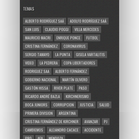
TEMAS
ALBERTO RODRÍGUEZ SAÁ
ADOLFO RODRÍGUEZ SAÁ
SAN LUIS
CLAUDIO POGGI
VILLA MERCEDES
MAURICIO MACRI
ENRIQUE PONCE
FUTBOL
CRISTINA FERNÁNDEZ
CORONAVIRUS
SERGIO TAMAYO
LA PUNTA
GISELA VARTALITIS
VIDEO
LA PEDRERA
COPA LIBERTADORES
RODRIGUEZ SAA
ALBERTO FERNÁNDEZ
GOBIERNO NACIONAL
MARTÍN OLIVERO
GASTÓN HISSA
RIVER PLATE
PASO
RICARDO ANDRÉ BAZLA
KIRCHNERISMO
BOCA JUNIORS
CORRUPCION
JUSTICIA
SALUD
PRIMERA DIVISION
ARGENTINA
CRISTINA FERNÁNDEZ DE KIRCHNER
AVANZAR
PJ
CAMBIEMOS
ALEJANDRO CACACE
ACCIDENTE
PRO
AFA
MENDOZA