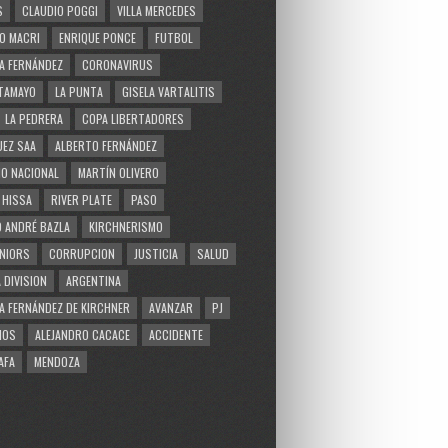
S
CLAUDIO POGGI
VILLA MERCEDES
O MACRI
ENRIQUE PONCE
FUTBOL
A FERNÁNDEZ
CORONAVIRUS
TAMAYO
LA PUNTA
GISELA VARTALITIS
LA PEDRERA
COPA LIBERTADORES
EZ SAA
ALBERTO FERNÁNDEZ
O NACIONAL
MARTÍN OLIVERO
 HISSA
RIVER PLATE
PASO
 ANDRÉ BAZLA
KIRCHNERISMO
NIORS
CORRUPCION
JUSTICIA
SALUD
 DIVISION
ARGENTINA
A FERNÁNDEZ DE KIRCHNER
AVANZAR
PJ
MOS
ALEJANDRO CACACE
ACCIDENTE
AFA
MENDOZA