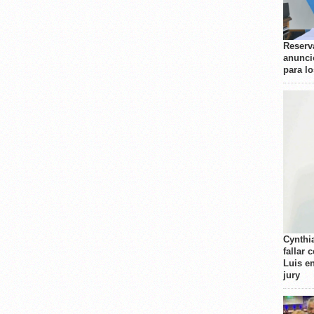
Reserva
anunci
para l
Cynthi
fallar 
Luis e
jury