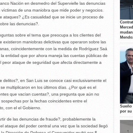
anco Nación en desmedro del Supervielle las denuncias
tes víctimas de una maniobra que mide poder y negocios.
de ataques? ¿Es casualidad que se inicie un proceso de
Contrat
sobre las denuncias?.
Merced
mudanz
guntas sobre el tema que preocupa a los clientes del
Mendo
e existieron maniobras delictivas que operaron sobre las
emanas, coincidentemente con la medida de Rodríguez Saá
, la entidad que por ahora maneja las cuentas públicas de
 el peor ataque de seguridad que afecta directamente a
e delitos?, en San Luis se conoce casi exclusivamente el
se multiplicaron en los últimos días. ¿Por qué es el
entes que vacían cuentas?, una pregunta que aún no
 sospechas por la fechas coincidentes entre el
Sueño 
to, con el el Gobierno.
por su 
tir de las denuncias de fraude?, probablemente la
 el ataque del poder central una vez que la sociedad llegó
e la Dirección de Defensa al Consumidor multó por $