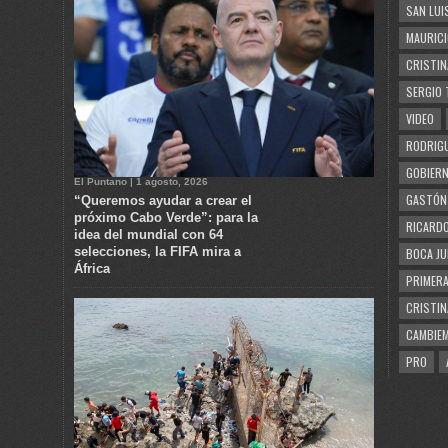
SAN LUI
MAURICI
CRISTIN
SERGIO 
VIDEO
RODRIGU
GOBIERN
El Puntano | 1 agosto, 2026
GASTÓN
“Queremos ayudar a crear el
próximo Cabo Verde”: para la
RICARDO
idea del mundial con 64
selecciones, la FIFA mira a
BOCA JU
África
PRIMERA
CRISTIN
CAMBIE
PRO