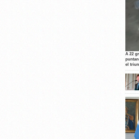
A 22 g
puntan
el triu