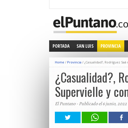
PORTADA
SAN LUIS
PROVINCIA
Home
/
Provincia
/
¿Casualidad?, Rodríguez Saá
¿Casualidad?, R
Supervielle y co
El Puntano - Publicado el 6 junio, 2022