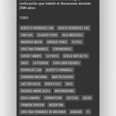
civilización que habitó el Amazonas durante
1500 años
TEMAS
ALBERTO RODRÍGUEZ SAÁ
ADOLFO RODRÍGUEZ SAÁ
SAN LUIS
CLAUDIO POGGI
VILLA MERCEDES
MAURICIO MACRI
ENRIQUE PONCE
FUTBOL
CRISTINA FERNÁNDEZ
CORONAVIRUS
SERGIO TAMAYO
LA PUNTA
GISELA VARTALITIS
VIDEO
LA PEDRERA
COPA LIBERTADORES
RODRIGUEZ SAA
ALBERTO FERNÁNDEZ
GOBIERNO NACIONAL
MARTÍN OLIVERO
GASTÓN HISSA
RIVER PLATE
PASO
RICARDO ANDRÉ BAZLA
KIRCHNERISMO
BOCA JUNIORS
CORRUPCION
JUSTICIA
SALUD
PRIMERA DIVISION
ARGENTINA
CRISTINA FERNÁNDEZ DE KIRCHNER
AVANZAR
PJ