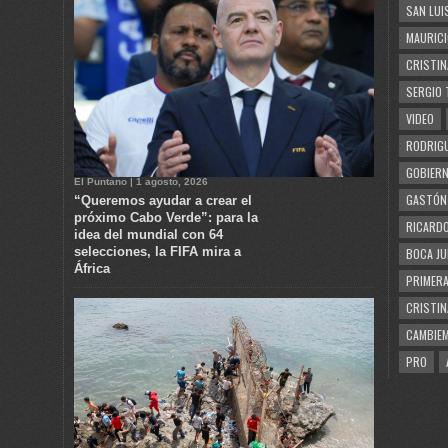
SAN LUI
MAURICI
CRISTIN
SERGIO 
VIDEO
RODRIGU
GOBIERN
El Puntano | 1 agosto, 2026
GASTÓN
“Queremos ayudar a crear el
próximo Cabo Verde”: para la
RICARDO
idea del mundial con 64
selecciones, la FIFA mira a
BOCA JU
África
PRIMERA
CRISTIN
CAMBIE
PRO