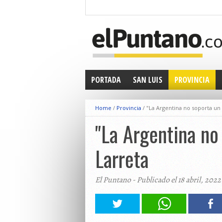
PORTADA
SAN LUIS
PROVINCIA
Home
/
Provincia
/
"La Argentina no soporta un
"La Argentina no
Larreta
El Puntano - Publicado el 18 abril, 2022