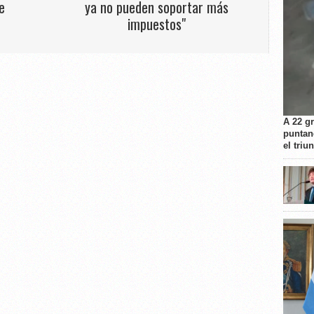
e
ya no pueden soportar más
impuestos"
A 22 g
puntan
el triu