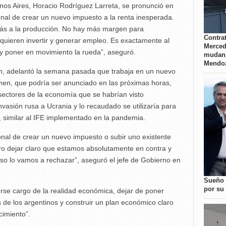
nos Aires, Horacio Rodríguez Larreta, se pronunció en
onal de crear un nuevo impuesto a la renta inesperada.
más a la producción. No hay más margen para
Contrat
 quieren invertir y generar empleo. Es exactamente al
Merced
r y poner en movimiento la rueda”, aseguró.
mudanz
Mendo
n, adelantó la semana pasada que trabaja en un nuevo
vamen, que podría ser anunciado en las próximas horas,
 sectores de la economía que se habrían visto
vasión rusa a Ucrania y lo recaudado se utilizaría para
 similar al IFE implementado en la pandemia.
onal de crear un nuevo impuesto o subir uno existente
ero dejar claro que estamos absolutamente en contra y
eso lo vamos a rechazar”, aseguró el jefe de Gobierno en
Sueño 
por su 
rse cargo de la realidad económica, dejar de poner
de los argentinos y construir un plan económico claro
imiento”.