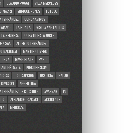
S
CLAUDIO POGGI
VILLA MERCEDES
O MACRI
ENRIQUE PONCE
FUTBOL
A FERNÁNDEZ
CORONAVIRUS
TAMAYO
LA PUNTA
GISELA VARTALITIS
LA PEDRERA
COPA LIBERTADORES
EZ SAA
ALBERTO FERNÁNDEZ
O NACIONAL
MARTÍN OLIVERO
 HISSA
RIVER PLATE
PASO
 ANDRÉ BAZLA
KIRCHNERISMO
NIORS
CORRUPCION
JUSTICIA
SALUD
 DIVISION
ARGENTINA
A FERNÁNDEZ DE KIRCHNER
AVANZAR
PJ
MOS
ALEJANDRO CACACE
ACCIDENTE
AFA
MENDOZA