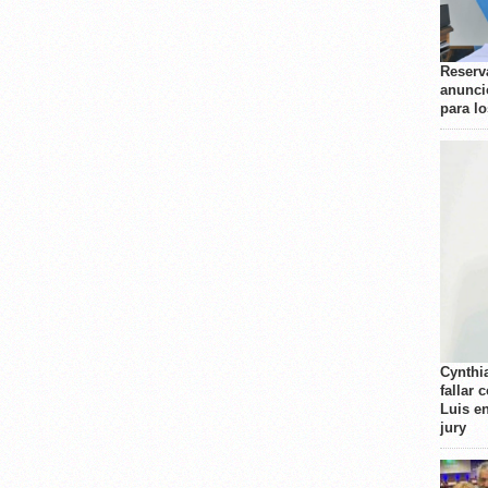
Reserva
anunci
para l
Cynthi
fallar 
Luis e
jury