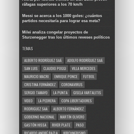
ráfagas superiores a los 70 km/h
Messi se acerca a los 1000 goles: ¿cuántos
partidos necesitaría para lograr esa meta?
Milei analiza congelar proyectos de
Sturzenegger tras los últimos reveses políticos
TEMAS
ALBERTO RODRÍGUEZ SAÁ
ADOLFO RODRÍGUEZ SAÁ
SAN LUIS
CLAUDIO POGGI
VILLA MERCEDES
MAURICIO MACRI
ENRIQUE PONCE
FUTBOL
CRISTINA FERNÁNDEZ
CORONAVIRUS
SERGIO TAMAYO
LA PUNTA
GISELA VARTALITIS
VIDEO
LA PEDRERA
COPA LIBERTADORES
RODRIGUEZ SAA
ALBERTO FERNÁNDEZ
GOBIERNO NACIONAL
MARTÍN OLIVERO
GASTÓN HISSA
RIVER PLATE
PASO
RICARDO ANDRÉ BAZLA
KIRCHNERISMO