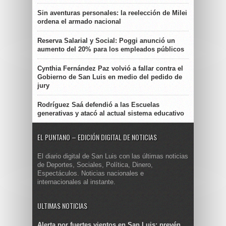
Sin aventuras personales: la reelección de Milei
ordena el armado nacional
Reserva Salarial y Social: Poggi anunció un
aumento del 20% para los empleados públicos
Cynthia Fernández Paz volvió a fallar contra el
Gobierno de San Luis en medio del pedido de
jury
Rodríguez Saá defendió a las Escuelas
generativas y atacó al actual sistema educativo
EL PUNTANO – EDICIÓN DIGITAL DE NOTICIAS
El diario digital de San Luis con las últimas noticias
de Deportes, Sociales, Política, Dinero,
Espectáculos. Noticias nacionales e
internacionales al instante.
ULTIMAS NOTICIAS
Alerta por fuertes vientos en San Luis: prevén