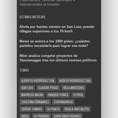
internacionales al instante.
ULTIMAS NOTICIAS
Alerta por fuertes vientos en San Luis: prevén
ráfagas superiores a los 70 km/h
Messi se acerca a los 1000 goles: ¿cuántos
partidos necesitaría para lograr esa meta?
Milei analiza congelar proyectos de
Sturzenegger tras los últimos reveses políticos
TEMAS
ALBERTO RODRÍGUEZ SAÁ
ADOLFO RODRÍGUEZ SAÁ
SAN LUIS
CLAUDIO POGGI
VILLA MERCEDES
MAURICIO MACRI
ENRIQUE PONCE
FUTBOL
CRISTINA FERNÁNDEZ
CORONAVIRUS
SERGIO TAMAYO
LA PUNTA
GISELA VARTALITIS
VIDEO
LA PEDRERA
COPA LIBERTADORES