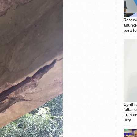
Reserva
anunci
para l
Cynthi
fallar 
Luis e
jury