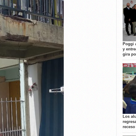
Poggi 
y entre
gira p
Los al
regresa
receso