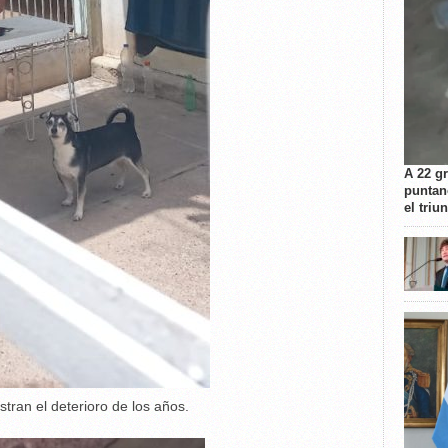
A 22 g
puntan
el triu
tran el deterioro de los años.