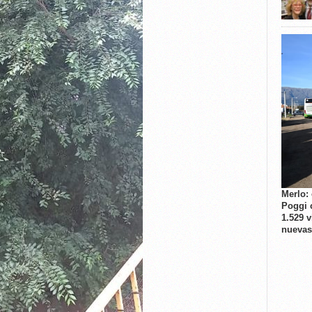
Merlo:
Poggi 
1.529 
nuevas