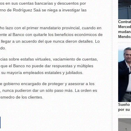
bos en sus cuentas bancarias y descuentos por
rno de Rodríguez Saá se niega a investigar las
Contrat
Merced
cho lazo con el primer mandatario provincial, cuando en
mudanz
te al Banco con quitarle los beneficios económicos de
Mendo
 llegar a un acuerdo del que nunca dieron detalles. Lo
ado.
ias sobre estafas virtuales, vaciamiento de cuentas,
s que el Banco no puede dar respuestas y múltiples
n su mayoría empleados estatales y jubilados.
de gobierno encargado de proteger y asesorar a los
n, nunca pudieron dar un sólo paso más. La orden es
esmedro de los clientes.
Sueño 
por su 