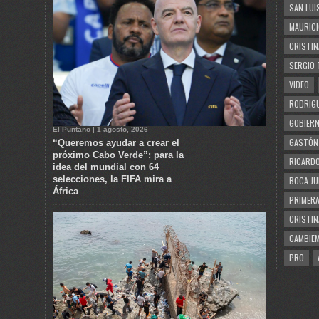
SAN LUI
MAURICI
CRISTIN
SERGIO 
VIDEO
RODRIGU
GOBIERN
El Puntano | 1 agosto, 2026
GASTÓN
“Queremos ayudar a crear el
próximo Cabo Verde”: para la
RICARDO
idea del mundial con 64
selecciones, la FIFA mira a
BOCA JU
África
PRIMERA
CRISTIN
CAMBIE
PRO