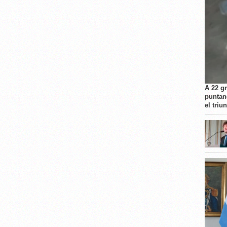
A 22 g
puntan
el triu