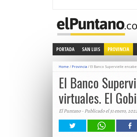
PORTADA
SAN LUIS
PROVINCIA
Home
/
Provincia
/
El Banco Supervielle encabez
El Banco Supervi
virtuales. El Gob
El Puntano - Publicado el 31 enero, 202