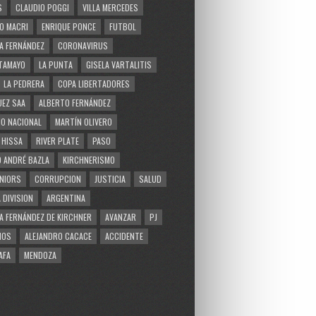
S
CLAUDIO POGGI
VILLA MERCEDES
O MACRI
ENRIQUE PONCE
FUTBOL
A FERNÁNDEZ
CORONAVIRUS
TAMAYO
LA PUNTA
GISELA VARTALITIS
LA PEDRERA
COPA LIBERTADORES
EZ SAA
ALBERTO FERNÁNDEZ
O NACIONAL
MARTÍN OLIVERO
 HISSA
RIVER PLATE
PASO
 ANDRÉ BAZLA
KIRCHNERISMO
NIORS
CORRUPCION
JUSTICIA
SALUD
 DIVISION
ARGENTINA
A FERNÁNDEZ DE KIRCHNER
AVANZAR
PJ
MOS
ALEJANDRO CACACE
ACCIDENTE
AFA
MENDOZA