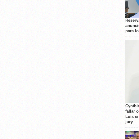
Reserva
anunci
para l
Cynthi
fallar 
Luis e
jury