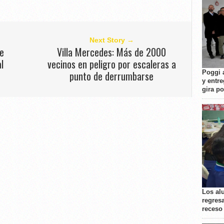
Next Story →
e
Villa Mercedes: Más de 2000
al
vecinos en peligro por escaleras a
Poggi 
punto de derrumbarse
y entre
gira p
Los al
regresa
receso