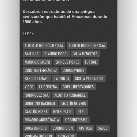
Descubren estructuras de una antigua
civilización que habitó el Amazonas durante
1500 años
TEMAS
ALBERTO RODRÍGUEZ SAÁ
ADOLFO RODRÍGUEZ SAÁ
SAN LUIS
CLAUDIO POGGI
VILLA MERCEDES
MAURICIO MACRI
ENRIQUE PONCE
FUTBOL
CRISTINA FERNÁNDEZ
CORONAVIRUS
SERGIO TAMAYO
LA PUNTA
GISELA VARTALITIS
VIDEO
LA PEDRERA
COPA LIBERTADORES
RODRIGUEZ SAA
ALBERTO FERNÁNDEZ
GOBIERNO NACIONAL
MARTÍN OLIVERO
GASTÓN HISSA
RIVER PLATE
PASO
RICARDO ANDRÉ BAZLA
KIRCHNERISMO
BOCA JUNIORS
CORRUPCION
JUSTICIA
SALUD
PRIMERA DIVISION
ARGENTINA