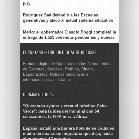
jury
Rodríguez Saá defendió a las Escuelas
generativas y atacó al actual sistema educativo
Merlo: el gobernador Claudio Poggi completó la
entrega de 1.529 viviendas pendientes y nuevas
EL PUNTANO – EDICIÓN DIGITAL DE NOTICIAS
El diario digital de San Luis con las últimas noticias
de Deportes, Sociales, Política, Dinero,
Espectáculos. Noticias nacionales e
internacionales al instante.
ULTIMAS NOTICIAS
“Queremos ayudar a crear el próximo Cabo
Verde”: para la idea del mundial con 64
selecciones, la FIFA mira a África
España instaló una barrera flotante en Ceuta en
medio de una crisis migratoria que deja, hasta
el momento, 67 muertos