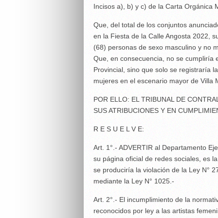
Incisos a), b) y c) de la Carta Orgánica 
Que, del total de los conjuntos anuncia
en la Fiesta de la Calle Angosta 2022,
(68) personas de sexo masculino y no 
Que, en consecuencia, no se cumpliría el
Provincial, sino que solo se registraría 
mujeres en el escenario mayor de Villa M
POR ELLO: EL TRIBUNAL DE CONTRA
SUS ATRIBUCIONES Y EN CUMPLIMIE
R E S U E L V E:
Art. 1°.- ADVERTIR al Departamento Ejecu
su página oficial de redes sociales, es
se produciría la violación de la Ley N° 
mediante la Ley N° 1025.-
Art. 2°.- El incumplimiento de la normati
reconocidos por ley a las artistas femen