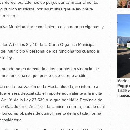
sus derechos, además de perjudicarlas materialmente.
io público municipal por las multas que la ley prevé
la misma.-
tivo Municipal dar cumplimiento a las normas vigentes y
 los Artículos 9 y 10 de la Carta Orgánica Municipal
 del Municipio y personal de los funcionarios cuando el
la ley.-
planteada no es adecuada a las normas en vigencia, se
ones funcionales que posee este cuerpo auditor.
Merlo:
Poggi 
ia de la realización de la Fiesta aludida, se informe a
1.529 
dica le será depositado el importe equivalente a la multa
nuevas
 Art. 9° de la Ley 27.539 a la que adhirió la Provincia de
o señalado en el Artr. 10° de la misma norma, para lo cual
de los comprobantes de cumplimiento de la citada norma,
espaldatoria.