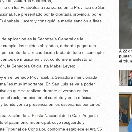
y Las Guitarras Aparceras;
ino en los Festivales a realizarse en la Provincia de San
ional, fue presentado por la diputada provincial por el
T) Anabela Lucero y consiguió la media sanción a fines
d de aplicación es la Secretaría General de la
 cumpla, los sujetos obligados, deberán pagar una
A 22 g
6 por ciento de la recaudación bruta de todo el concepto
puntan
eventos de música en vivo, conforme manifestó al
el triu
n, la Senadora Oficialista Mabel Leyes;
ley en el Senado Provincial, la Senadora mencionada
rma “es muy importante. En San Luis se va a poder
ivales que se realizan durante el verano en los
en el rock, también en el cuarteto y en la música
uy bonito ver su presencia en los escenarios puntanos”;
 realización de la Fiesta Nacional de la Calle Angosta
o el patrimonio mubnicipal, cuyo resguardo y
te Tribunal de Contralor, conforme establece el Art. 95