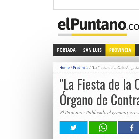
PORTADA
SAN LUIS
PROVINCIA
Home
/
Provincia
/
"La Fiesta de la Calle Angost
"La Fiesta de la 
Órgano de Contr
El Puntano - Publicado el 19 enero, 202