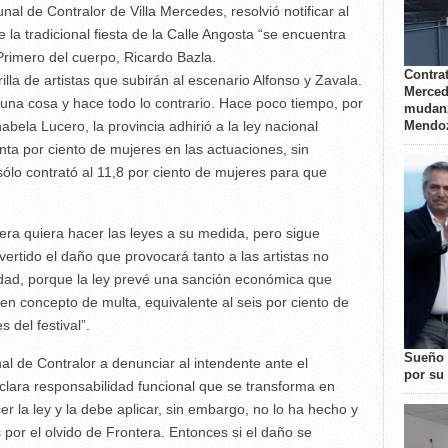
unal de Contralor de Villa Mercedes, resolvió notificar al
 la tradicional fiesta de la Calle Angosta “se encuentra
 Primero del cuerpo, Ricardo Bazla.
Contrat
lla de artistas que subirán al escenario Alfonso y Zavala.
Merced
 una cosa y hace todo lo contrario. Hace poco tiempo, por
mudanz
Mendo
Anabela Lucero, la provincia adhirió a la ley nacional
nta por ciento de mujeres en las actuaciones, sin
sólo contrató al 11,8 por ciento de mujeres para que
ra quiera hacer las leyes a su medida, pero sigue
vertido el daño que provocará tanto a las artistas no
idad, porque la ley prevé una sanción económica que
n concepto de multa, equivalente al seis por ciento de
 del festival”.
Sueño 
nal de Contralor a denunciar al intendente ante el
por su 
clara responsabilidad funcional que se transforma en
r la ley y la debe aplicar, sin embargo, no lo ha hecho y
 por el olvido de Frontera. Entonces si el daño se