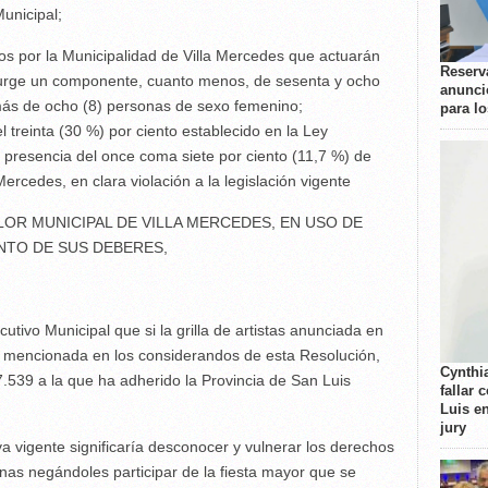
Municipal;
dos por la Municipalidad de Villa Mercedes que actuarán
Reserva
 surge un componente, cuanto menos, de sesenta y ocho
anunci
más de ocho (8) personas de sexo femenino;
para l
 treinta (30 %) por ciento establecido en la Ley
la presencia del once coma siete por ciento (11,7 %) de
ercedes, en clara violación a la legislación vigente
LOR MUNICIPAL DE VILLA MERCEDES, EN USO DE
NTO DE SUS DEBERES,
tivo Municipal que si la grilla de artistas anunciada en
 la mencionada en los considerandos de esta Resolución,
Cynthi
27.539 a la que ha adherido la Provincia de San Luis
fallar 
Luis e
jury
va vigente significaría desconocer y vulnerar los derechos
inas negándoles participar de la fiesta mayor que se