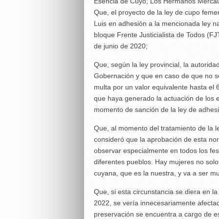
Esencia de Cuyo; Los Hermanos Mercau 
Que, el proyecto de la ley de cupo femen
Luis en adhesión a la mencionada ley nac
bloque Frente Justicialista de Todos (FJ
de junio de 2020;
Que, según la ley provincial, la autorida
Gobernación y que en caso de que no se
multa por un valor equivalente hasta el 
que haya generado la actuación de los 
momento de sanción de la ley de adhesió
Que, al momento del tratamiento de la 
consideró que la aprobación de esta no
observar especialmente en todos los fest
diferentes pueblos. Hay mujeres no solo 
cuyana, que es la nuestra, y va a ser m
Que, si esta circunstancia se diera en la
2022, se vería innecesariamente afectad
preservación se encuentra a cargo de es