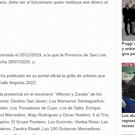
rio, debe ser el funcionario quien restituya ese dinero al
Poggi 
y entre
gira p
ionada el 20/12/2019, a la que la Provincia de San Luis
cha 28/07/2020, y;
a publicado en su portal oficial la grilla de artistas que
 Calle Angosta 2022;
a presencia en el escenario “Alfonso y Zavala” de los
Pennisi; Destino San Javier; Los Manseros Santiagueños;
itez; Los Trovadores de Cuyo; Los de Salta; Enrique
bol Mercedino; Maju Rodríguez y Oscar Huelmo; 5 al Trío;
Los al
regresa
 Sapino; El Grupo Puntano; Los Guzmán; Viveka Rosa; Las
receso
eros; Zandra Risatti; Las 100 Guitarras Mercedinas;