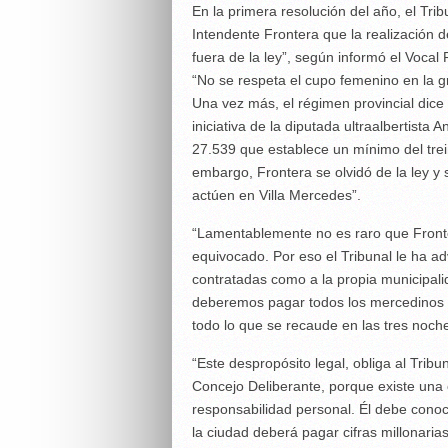
En la primera resolución del año, el Trib
Intendente Frontera que la realización de
fuera de la ley”, según informó el Vocal
“No se respeta el cupo femenino en la gri
Una vez más, el régimen provincial dice
iniciativa de la diputada ultraalbertista 
27.539 que establece un mínimo del trei
embargo, Frontera se olvidó de la ley y 
actúen en Villa Mercedes”.
“Lamentablemente no es raro que Fronte
equivocado. Por eso el Tribunal le ha ad
contratadas como a la propia municipal
deberemos pagar todos los mercedinos e
todo lo que se recaude en las tres noches
“Este despropósito legal, obliga al Tribu
Concejo Deliberante, porque existe una 
responsabilidad personal. Él debe conoce
la ciudad deberá pagar cifras millonarias