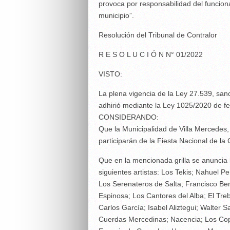
provoca por responsabilidad del funciona
municipio”.
Resolución del Tribunal de Contralor
R E S O L U C I Ó N N° 01/2022
VISTO:
La plena vigencia de la Ley 27.539, sanc
adhirió mediante la Ley 1025/2020 de fe
CONSIDERANDO:
Que la Municipalidad de Villa Mercedes, h
participarán de la Fiesta Nacional de la
Que en la mencionada grilla se anuncia l
siguientes artistas: Los Tekis; Nahuel 
Los Serenateros de Salta; Francisco Ben
Espinosa; Los Cantores del Alba; El Tre
Carlos García; Isabel Aliztegui; Walter
Cuerdas Mercedinas; Nacencia; Los Copl