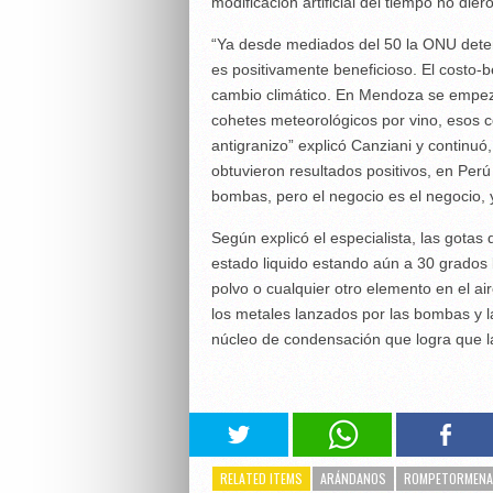
modificación artificial del tiempo no dier
“Ya desde mediados del 50 la ONU deter
es positivamente beneficioso. El costo-b
cambio climático. En Mendoza se empez
cohetes meteorológicos por vino, esos 
antigranizo” explicó Canziani y continu
obtuvieron resultados positivos, en Per
bombas, pero el negocio es el negocio, y
Según explicó el especialista, las gotas
estado liquido estando aún a 30 grados 
polvo o cualquier otro elemento en el ai
los metales lanzados por las bombas y 
núcleo de condensación que logra que la 
RELATED ITEMS
ARÁNDANOS
ROMPETORMEN