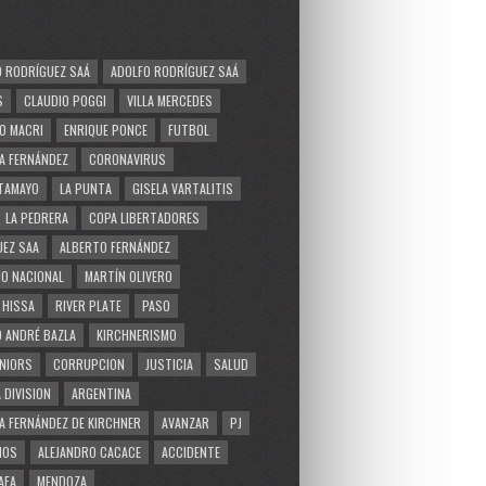
 RODRÍGUEZ SAÁ
ADOLFO RODRÍGUEZ SAÁ
S
CLAUDIO POGGI
VILLA MERCEDES
O MACRI
ENRIQUE PONCE
FUTBOL
A FERNÁNDEZ
CORONAVIRUS
TAMAYO
LA PUNTA
GISELA VARTALITIS
LA PEDRERA
COPA LIBERTADORES
EZ SAA
ALBERTO FERNÁNDEZ
O NACIONAL
MARTÍN OLIVERO
 HISSA
RIVER PLATE
PASO
 ANDRÉ BAZLA
KIRCHNERISMO
NIORS
CORRUPCION
JUSTICIA
SALUD
 DIVISION
ARGENTINA
A FERNÁNDEZ DE KIRCHNER
AVANZAR
PJ
MOS
ALEJANDRO CACACE
ACCIDENTE
AFA
MENDOZA