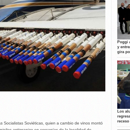
Poggi 
y entre
gira p
Los al
regresa
receso
 Socialistas Soviéticas, quien a cambio de vinos montó
isiles antigranizo en cercanías de la localidad de