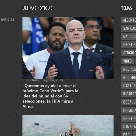
ULTIMAS NOTICIAS
TEMAS
 noticias
ALBERTO
SAN LUI
MAURICI
CRISTIN
SERGIO 
VIDEO
RODRIGU
GOBIERN
El Puntano | 1 agosto, 2026
GASTÓN
“Queremos ayudar a crear el
próximo Cabo Verde”: para la
RICARDO
idea del mundial con 64
selecciones, la FIFA mira a
BOCA JU
África
PRIMERA
CRISTIN
CAMBIE
PRO