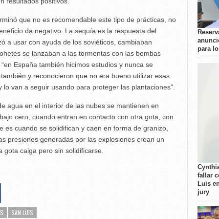
on resultados positivos.
minó que no es recomendable este tipo de prácticas, no
eneficio da negativo. La sequía es la respuesta del
Reserva
anunci
ó a usar con ayuda de los soviéticos, cambiaban
para l
cohetes se lanzaban a las tormentas con las bombas
ó, “en España también hicimos estudios y nunca se
ú también y reconocieron que no era bueno utilizar esas
 lo van a seguir usando para proteger las plantaciones”.
 de agua en el interior de las nubes se mantienen en
bajo cero, cuando entran en contacto con otra gota, con
re es cuando se solidifican y caen en forma de granizo,
las presiones generadas por las explosiones crean un
gota caiga pero sin solidificarse.
Cynthi
fallar 
Luis e
jury
AS
SAN LUIS