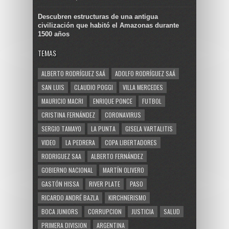
Descubren estructuras de una antigua
civilización que habitó el Amazonas durante
1500 años
TEMAS
ALBERTO RODRÍGUEZ SAÁ
ADOLFO RODRÍGUEZ SAÁ
SAN LUIS
CLAUDIO POGGI
VILLA MERCEDES
MAURICIO MACRI
ENRIQUE PONCE
FUTBOL
CRISTINA FERNÁNDEZ
CORONAVIRUS
SERGIO TAMAYO
LA PUNTA
GISELA VARTALITIS
VIDEO
LA PEDRERA
COPA LIBERTADORES
RODRIGUEZ SAA
ALBERTO FERNÁNDEZ
GOBIERNO NACIONAL
MARTÍN OLIVERO
GASTÓN HISSA
RIVER PLATE
PASO
RICARDO ANDRÉ BAZLA
KIRCHNERISMO
BOCA JUNIORS
CORRUPCION
JUSTICIA
SALUD
PRIMERA DIVISION
ARGENTINA