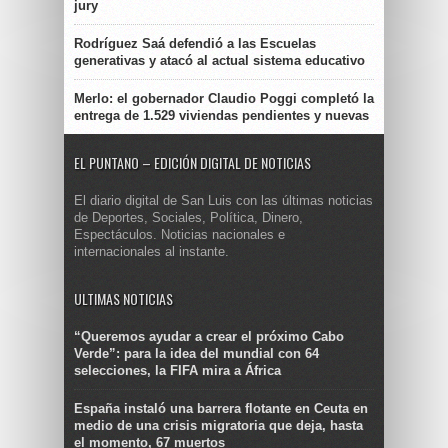
jury
Rodríguez Saá defendió a las Escuelas
generativas y atacó al actual sistema educativo
Merlo: el gobernador Claudio Poggi completó la
entrega de 1.529 viviendas pendientes y nuevas
EL PUNTANO – EDICIÓN DIGITAL DE NOTICIAS
El diario digital de San Luis con las últimas noticias
de Deportes, Sociales, Política, Dinero,
Espectáculos. Noticias nacionales e
internacionales al instante.
ULTIMAS NOTICIAS
“Queremos ayudar a crear el próximo Cabo
Verde”: para la idea del mundial con 64
selecciones, la FIFA mira a África
España instaló una barrera flotante en Ceuta en
medio de una crisis migratoria que deja, hasta
el momento, 67 muertos