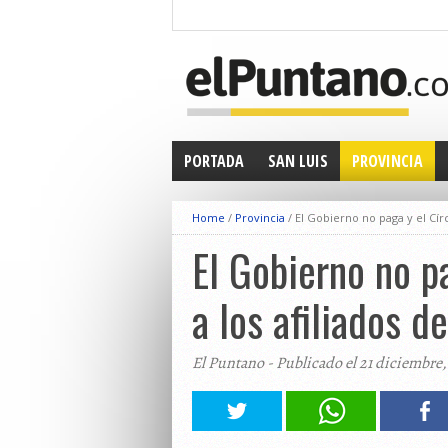
PORTADA
SAN LUIS
PROVINCIA
Home
/
Provincia
/
El Gobierno no paga y el Cír
El Gobierno no p
a los afiliados 
El Puntano - Publicado el 21 diciembre,