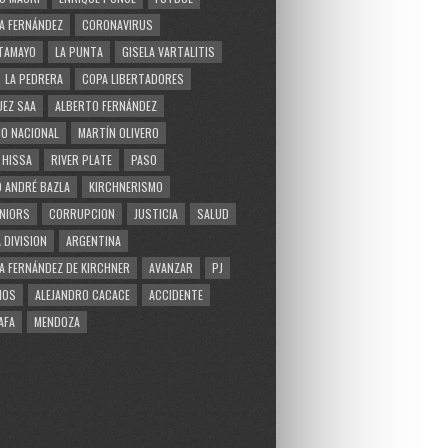
A FERNÁNDEZ
CORONAVIRUS
TAMAYO
LA PUNTA
GISELA VARTALITIS
LA PEDRERA
COPA LIBERTADORES
EZ SAA
ALBERTO FERNÁNDEZ
O NACIONAL
MARTÍN OLIVERO
 HISSA
RIVER PLATE
PASO
 ANDRÉ BAZLA
KIRCHNERISMO
NIORS
CORRUPCION
JUSTICIA
SALUD
 DIVISION
ARGENTINA
A FERNÁNDEZ DE KIRCHNER
AVANZAR
PJ
MOS
ALEJANDRO CACACE
ACCIDENTE
AFA
MENDOZA