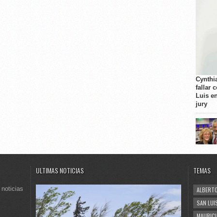
Cynthi
fallar 
Luis e
jury
ULTIMAS NOTICIAS
TEMAS
 noticias
ALBERTO
SAN LUI
MAURICI