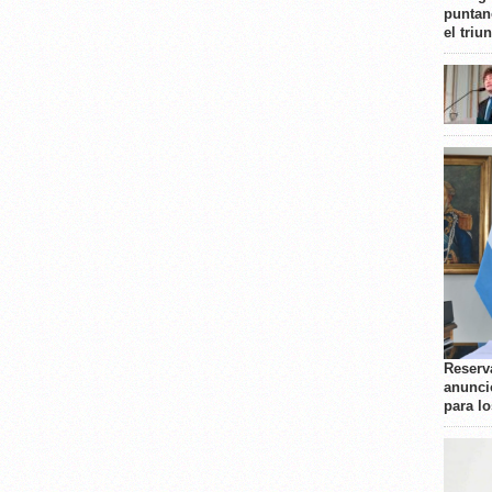
puntan
el triu
Reserva
anunci
para l