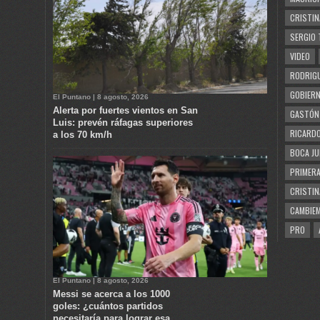
CRISTIN
SERGIO 
VIDEO
RODRIGU
GOBIERN
El Puntano | 8 agosto, 2026
Alerta por fuertes vientos en San
GASTÓN
Luis: prevén ráfagas superiores
RICARDO
a los 70 km/h
BOCA JU
PRIMERA
CRISTIN
CAMBIE
PRO
El Puntano | 8 agosto, 2026
Messi se acerca a los 1000
goles: ¿cuántos partidos
necesitaría para lograr esa