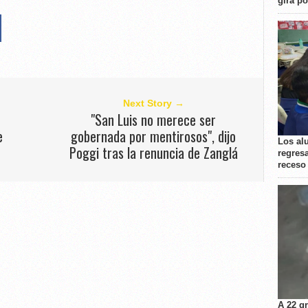
gira p
Next Story →
"San Luis no merece ser
e
gobernada por mentirosos", dijo
Los al
Poggi tras la renuncia de Zanglá
regresa
receso
A 22 g