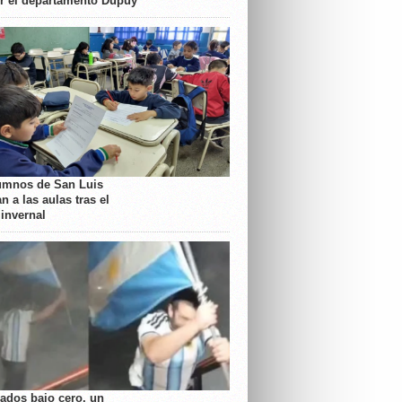
or el departamento Dupuy
umnos de San Luis
n a las aulas tras el
 invernal
rados bajo cero, un