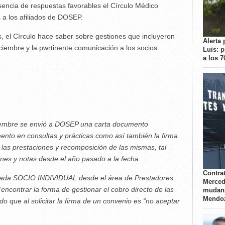
encia de respuestas favorables el Círculo Médico
 a los afiliados de DOSEP.
, el Círculo hace saber sobre gestiones que incluyeron
Alerta 
iembre y la.pwrtinente comunicación a los socios.
Luis: 
a los 
ciembre se envió a DOSEP una carta
documento
mento en consultas y prácticas como así
también la firma
n las prestaciones y recomposición de
las mismas, tal
iones y notas desde el año pasado a la
fecha.
Contrat
 cada SOCIO INDIVIDUAL desde el
área de Prestadores
Merced
 “encontrar la forma de gestionar
el cobro directo de las
mudanz
Mendo
o que al solicitar la firma de un
convenio es “no aceptar