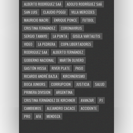
ALBERTO RODRÍGUEZ SAÁ
ADOLFO RODRÍGUEZ SAÁ
SAN LUIS
CLAUDIO POGGI
VILLA MERCEDES
MAURICIO MACRI
ENRIQUE PONCE
FUTBOL
CRISTINA FERNÁNDEZ
CORONAVIRUS
SERGIO TAMAYO
LA PUNTA
GISELA VARTALITIS
VIDEO
LA PEDRERA
COPA LIBERTADORES
RODRIGUEZ SAA
ALBERTO FERNÁNDEZ
GOBIERNO NACIONAL
MARTÍN OLIVERO
GASTÓN HISSA
RIVER PLATE
PASO
RICARDO ANDRÉ BAZLA
KIRCHNERISMO
BOCA JUNIORS
CORRUPCION
JUSTICIA
SALUD
PRIMERA DIVISION
ARGENTINA
CRISTINA FERNÁNDEZ DE KIRCHNER
AVANZAR
PJ
CAMBIEMOS
ALEJANDRO CACACE
ACCIDENTE
PRO
AFA
MENDOZA