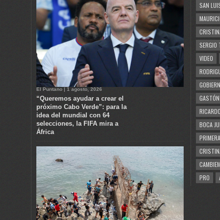
SAN LUI
MAURICI
CRISTIN
SERGIO 
VIDEO
RODRIGU
GOBIERN
El Puntano | 1 agosto, 2026
GASTÓN
“Queremos ayudar a crear el
próximo Cabo Verde”: para la
RICARDO
idea del mundial con 64
selecciones, la FIFA mira a
BOCA JU
África
PRIMERA
CRISTIN
CAMBIE
PRO