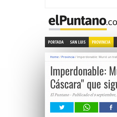
PORTADA
SAN LUIS
PROVINCIA
Home
/
Provincia
/
Imperdonable: Murió un traba
Imperdonable: Mu
Cáscara" que sig
El Puntano - Publicado el 9 septiembre,