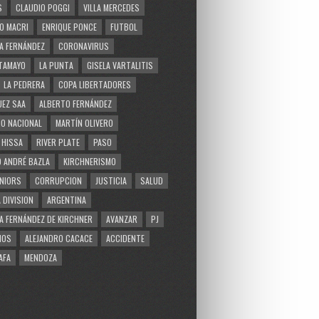
S
CLAUDIO POGGI
VILLA MERCEDES
O MACRI
ENRIQUE PONCE
FUTBOL
A FERNÁNDEZ
CORONAVIRUS
TAMAYO
LA PUNTA
GISELA VARTALITIS
LA PEDRERA
COPA LIBERTADORES
EZ SAA
ALBERTO FERNÁNDEZ
O NACIONAL
MARTÍN OLIVERO
 HISSA
RIVER PLATE
PASO
 ANDRÉ BAZLA
KIRCHNERISMO
NIORS
CORRUPCION
JUSTICIA
SALUD
 DIVISION
ARGENTINA
A FERNÁNDEZ DE KIRCHNER
AVANZAR
PJ
MOS
ALEJANDRO CACACE
ACCIDENTE
AFA
MENDOZA