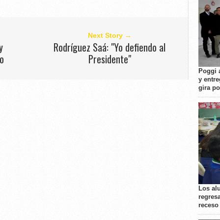
Next Story →
y
Rodríguez Saá: "Yo defiendo al
mo
Presidente"
Poggi 
y entre
gira p
Los al
regresa
receso