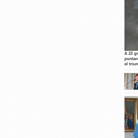
A 22 g
puntan
el triu