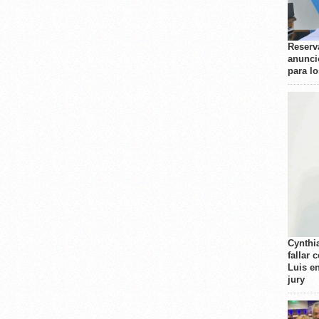
Reserva
anunci
para l
Cynthi
fallar 
Luis e
jury