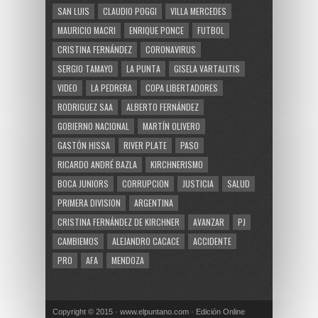
SAN LUIS
CLAUDIO POGGI
VILLA MERCEDES
MAURICIO MACRI
ENRIQUE PONCE
FUTBOL
CRISTINA FERNÁNDEZ
CORONAVIRUS
SERGIO TAMAYO
LA PUNTA
GISELA VARTALITIS
VIDEO
LA PEDRERA
COPA LIBERTADORES
RODRIGUEZ SAA
ALBERTO FERNÁNDEZ
GOBIERNO NACIONAL
MARTÍN OLIVERO
GASTÓN HISSA
RIVER PLATE
PASO
RICARDO ANDRÉ BAZLA
KIRCHNERISMO
BOCA JUNIORS
CORRUPCION
JUSTICIA
SALUD
PRIMERA DIVISION
ARGENTINA
CRISTINA FERNÁNDEZ DE KIRCHNER
AVANZAR
PJ
CAMBIEMOS
ALEJANDRO CACACE
ACCIDENTE
PRO
AFA
MENDOZA
Copyright © 2015 · www.elpuntano.com · Edición Online