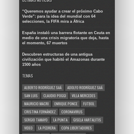
“Queremos ayudar a crear el próximo Cabo
Verde”: para la idea del mundial con 64
selecciones, la FIFA mira a África
España instaló una barrera flotante en Ceuta en
medio de una crisis migratoria que deja, hasta
el momento, 67 muertos
Descubren estructuras de una antigua
civilización que habitó el Amazonas durante
1500 años
TEMAS
ALBERTO RODRÍGUEZ SAÁ
ADOLFO RODRÍGUEZ SAÁ
SAN LUIS
CLAUDIO POGGI
VILLA MERCEDES
MAURICIO MACRI
ENRIQUE PONCE
FUTBOL
CRISTINA FERNÁNDEZ
CORONAVIRUS
SERGIO TAMAYO
LA PUNTA
GISELA VARTALITIS
VIDEO
LA PEDRERA
COPA LIBERTADORES