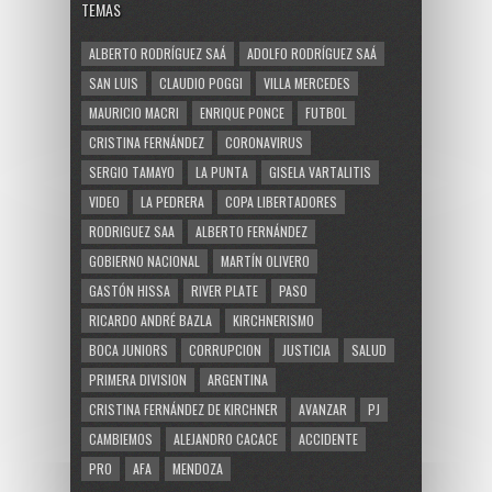
TEMAS
ALBERTO RODRÍGUEZ SAÁ
ADOLFO RODRÍGUEZ SAÁ
SAN LUIS
CLAUDIO POGGI
VILLA MERCEDES
MAURICIO MACRI
ENRIQUE PONCE
FUTBOL
CRISTINA FERNÁNDEZ
CORONAVIRUS
SERGIO TAMAYO
LA PUNTA
GISELA VARTALITIS
VIDEO
LA PEDRERA
COPA LIBERTADORES
RODRIGUEZ SAA
ALBERTO FERNÁNDEZ
GOBIERNO NACIONAL
MARTÍN OLIVERO
GASTÓN HISSA
RIVER PLATE
PASO
RICARDO ANDRÉ BAZLA
KIRCHNERISMO
BOCA JUNIORS
CORRUPCION
JUSTICIA
SALUD
PRIMERA DIVISION
ARGENTINA
CRISTINA FERNÁNDEZ DE KIRCHNER
AVANZAR
PJ
CAMBIEMOS
ALEJANDRO CACACE
ACCIDENTE
PRO
AFA
MENDOZA