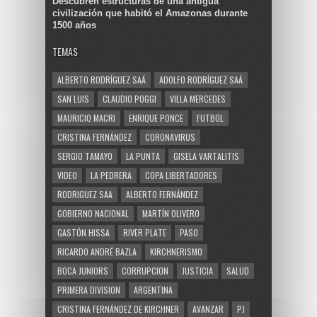
Descubren estructuras de una antigua
civilización que habitó el Amazonas durante
1500 años
TEMAS
ALBERTO RODRÍGUEZ SAÁ
ADOLFO RODRÍGUEZ SAÁ
SAN LUIS
CLAUDIO POGGI
VILLA MERCEDES
MAURICIO MACRI
ENRIQUE PONCE
FUTBOL
CRISTINA FERNÁNDEZ
CORONAVIRUS
SERGIO TAMAYO
LA PUNTA
GISELA VARTALITIS
VIDEO
LA PEDRERA
COPA LIBERTADORES
RODRIGUEZ SAA
ALBERTO FERNÁNDEZ
GOBIERNO NACIONAL
MARTÍN OLIVERO
GASTÓN HISSA
RIVER PLATE
PASO
RICARDO ANDRÉ BAZLA
KIRCHNERISMO
BOCA JUNIORS
CORRUPCION
JUSTICIA
SALUD
PRIMERA DIVISION
ARGENTINA
CRISTINA FERNÁNDEZ DE KIRCHNER
AVANZAR
PJ