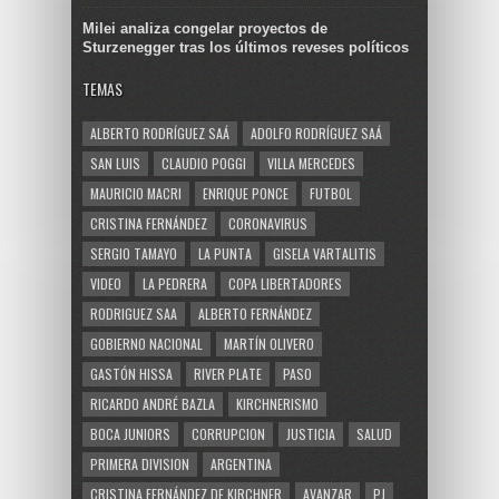
Milei analiza congelar proyectos de
Sturzenegger tras los últimos reveses políticos
TEMAS
ALBERTO RODRÍGUEZ SAÁ
ADOLFO RODRÍGUEZ SAÁ
SAN LUIS
CLAUDIO POGGI
VILLA MERCEDES
MAURICIO MACRI
ENRIQUE PONCE
FUTBOL
CRISTINA FERNÁNDEZ
CORONAVIRUS
SERGIO TAMAYO
LA PUNTA
GISELA VARTALITIS
VIDEO
LA PEDRERA
COPA LIBERTADORES
RODRIGUEZ SAA
ALBERTO FERNÁNDEZ
GOBIERNO NACIONAL
MARTÍN OLIVERO
GASTÓN HISSA
RIVER PLATE
PASO
RICARDO ANDRÉ BAZLA
KIRCHNERISMO
BOCA JUNIORS
CORRUPCION
JUSTICIA
SALUD
PRIMERA DIVISION
ARGENTINA
CRISTINA FERNÁNDEZ DE KIRCHNER
AVANZAR
PJ