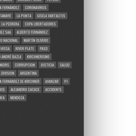
A FERNÁNDEZ
CORONAVIRUS
TAMAYO
LA PUNTA
GISELA VARTALITIS
LA PEDRERA
COPA LIBERTADORES
EZ SAA
ALBERTO FERNÁNDEZ
O NACIONAL
MARTÍN OLIVERO
 HISSA
RIVER PLATE
PASO
 ANDRÉ BAZLA
KIRCHNERISMO
NIORS
CORRUPCION
JUSTICIA
SALUD
 DIVISION
ARGENTINA
A FERNÁNDEZ DE KIRCHNER
AVANZAR
PJ
MOS
ALEJANDRO CACACE
ACCIDENTE
AFA
MENDOZA