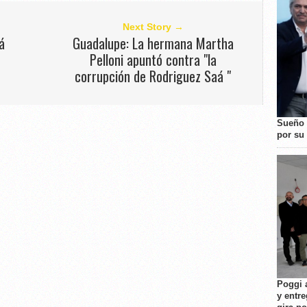
Next Story →
á
Guadalupe: La hermana Martha
Pelloni apuntó contra "la
corrupción de Rodriguez Saá "
Sueño 
por su 
Poggi 
y entre