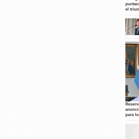
puntan
el triu
Reserva
anunci
para l