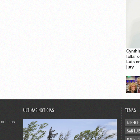
Cynthi
fallar 
Luis e
jury
ULTIMAS NOTICIAS
TEMAS
 noticias
ALBERTO
SAN LUI
MAURICI