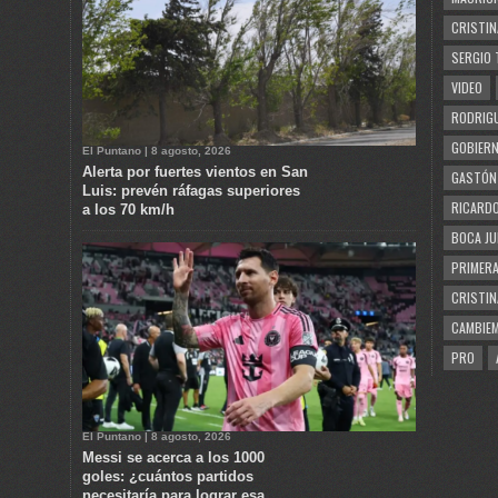
CRISTIN
SERGIO 
VIDEO
RODRIGU
GOBIERN
El Puntano | 8 agosto, 2026
Alerta por fuertes vientos en San
GASTÓN
Luis: prevén ráfagas superiores
RICARDO
a los 70 km/h
BOCA JU
PRIMERA
CRISTIN
CAMBIE
PRO
El Puntano | 8 agosto, 2026
Messi se acerca a los 1000
goles: ¿cuántos partidos
necesitaría para lograr esa