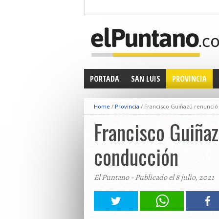
PORTADA
SAN LUIS
PROVINCIA
Home
/
Provincia
/
Francisco Guiñazú renunció 
Francisco Guiñaz
conducción
El Puntano - Publicado el 8 julio, 2021