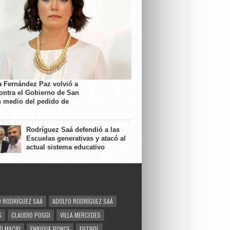
a Fernández Paz volvió a
contra el Gobierno de San
n medio del pedido de
Rodríguez Saá defendió a las
Escuelas generativas y atacó al
actual sistema educativo
 RODRÍGUEZ SAÁ
ADOLFO RODRÍGUEZ SAÁ
S
CLAUDIO POGGI
VILLA MERCEDES
O MACRI
ENRIQUE PONCE
FUTBOL