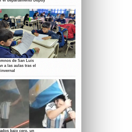
or el departamento Dupuy
umnos de San Luis
n a las aulas tras el
 invernal
rados bajo cero, un