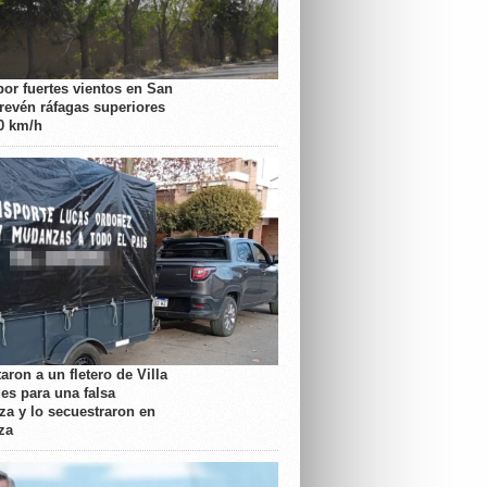
por fuertes vientos en San
prevén ráfagas superiores
70 km/h
aron a un fletero de Villa
es para una falsa
a y lo secuestraron en
za