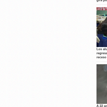
gira p
Los al
regresa
receso
A 22 g