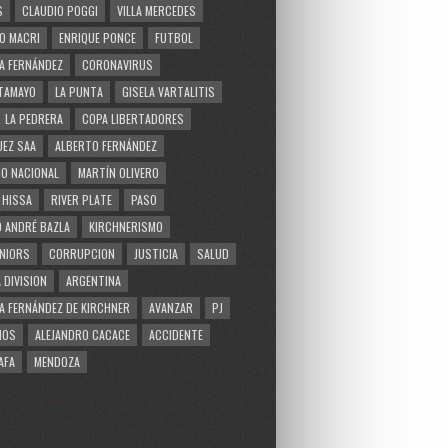
S
CLAUDIO POGGI
VILLA MERCEDES
O MACRI
ENRIQUE PONCE
FUTBOL
A FERNÁNDEZ
CORONAVIRUS
TAMAYO
LA PUNTA
GISELA VARTALITIS
LA PEDRERA
COPA LIBERTADORES
EZ SAA
ALBERTO FERNÁNDEZ
O NACIONAL
MARTÍN OLIVERO
 HISSA
RIVER PLATE
PASO
 ANDRÉ BAZLA
KIRCHNERISMO
NIORS
CORRUPCION
JUSTICIA
SALUD
 DIVISION
ARGENTINA
A FERNÁNDEZ DE KIRCHNER
AVANZAR
PJ
MOS
ALEJANDRO CACACE
ACCIDENTE
AFA
MENDOZA