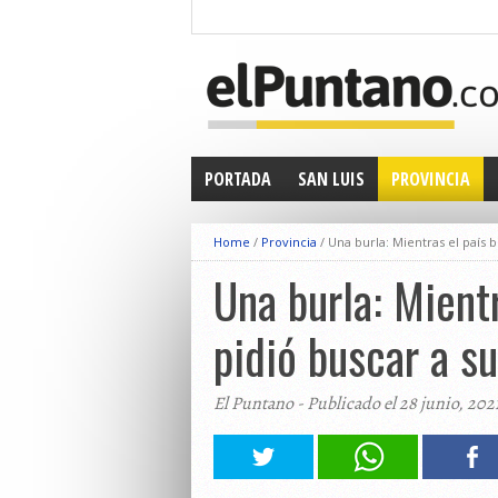
PORTADA
SAN LUIS
PROVINCIA
Home
/
Provincia
/
Una burla: Mientras el país 
Una burla: Mient
pidió buscar a s
El Puntano - Publicado el 28 junio, 202