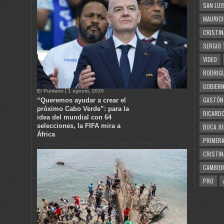
SAN LUI
MAURICI
CRISTIN
SERGIO 
VIDEO
RODRIGU
GOBIERN
El Puntano | 1 agosto, 2026
GASTÓN
“Queremos ayudar a crear el
próximo Cabo Verde”: para la
RICARDO
idea del mundial con 64
selecciones, la FIFA mira a
BOCA JU
África
PRIMERA
CRISTIN
CAMBIE
PRO