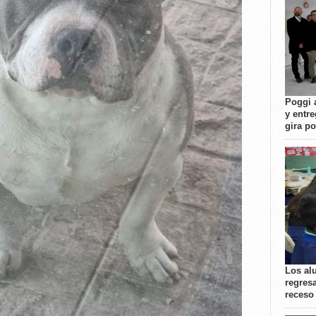
Poggi 
y entre
gira p
Los al
regresa
receso