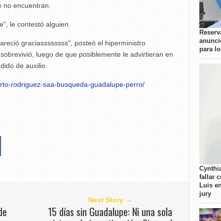
e no encuentran.
", le contestó alguien.
Reserva
anunci
pareció graciassssssss", posteó el hiperministro
para l
sobrevivió, luego de que posiblemente le advirtieran en
dido de auxilio.
rto-rodriguez-saa-busqueda-guadalupe-perro/
Cynthi
fallar 
Luis e
jury
Next Story →
de
15 días sin Guadalupe: Ni una sola