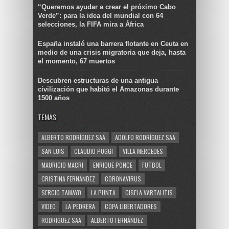
“Queremos ayudar a crear el próximo Cabo
Verde”: para la idea del mundial con 64
selecciones, la FIFA mira a África
España instaló una barrera flotante en Ceuta en
medio de una crisis migratoria que deja, hasta
el momento, 67 muertos
Descubren estructuras de una antigua
civilización que habitó el Amazonas durante
1500 años
TEMAS
ALBERTO RODRÍGUEZ SAÁ
ADOLFO RODRÍGUEZ SAÁ
SAN LUIS
CLAUDIO POGGI
VILLA MERCEDES
MAURICIO MACRI
ENRIQUE PONCE
FUTBOL
CRISTINA FERNÁNDEZ
CORONAVIRUS
SERGIO TAMAYO
LA PUNTA
GISELA VARTALITIS
VIDEO
LA PEDRERA
COPA LIBERTADORES
RODRIGUEZ SAA
ALBERTO FERNÁNDEZ