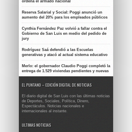
ordena el armado nacional
Reserva Salarial y Social: Poggi anunció un
aumento del 20% para los empleados públicos
Cynthia Fernández Paz volvió a fallar contra el
Gobierno de San Luis en medio del pedido de
jury
Rodríguez Saá defendió a las Escuelas
generativas y atacó al actual sistema educativo
Merlo: el gobernador Claudio Poggi completó la
entrega de 1.529 viviendas pendientes y nuevas
EL PUNTANO – EDICIÓN DIGITAL DE NOTICIAS
El diario digital de San Luis con las últimas noticias
de Deportes, Sociales, Política, Dinero,
Espectáculos. Noticias nacionales e
internacionales al instante.
ULTIMAS NOTICIAS