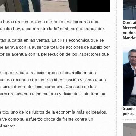
as horas un comerciante corrió de una librería a dos
Contrat
Merced
caba hoy, a joder a otro lado" sentenció el trabajador.
mudanz
Mendo
tas la caída en las ventas. La crisis económica que se
se agrava con la ausencia total de acciones de auxilio por
ctor se acentúa con la persecución de los inspectores que
mbre que graba una acción que se desarrolla en una
ectora reconoce no tener la identificación y llama a una
uisas dentro del local comercial. Cansado de las
termina echando a las mujeres y diciendo "esto termina
Sueño 
ercio, uno de los rubros de la economía más golpeados,
por su 
e ve como su esfuerzo choca de frente contra un
l sector.