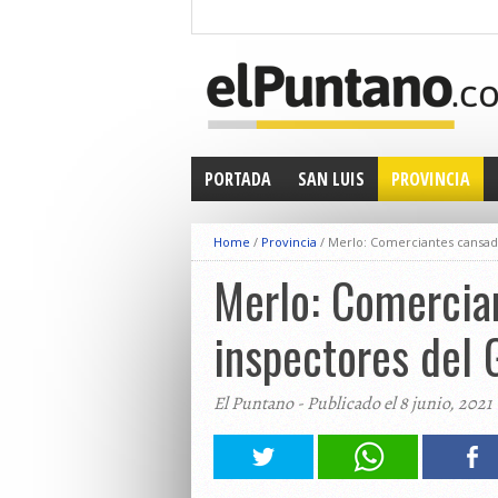
PORTADA
SAN LUIS
PROVINCIA
Home
/
Provincia
/
Merlo: Comerciantes cansad
Merlo: Comercia
inspectores del 
El Puntano - Publicado el 8 junio, 2021