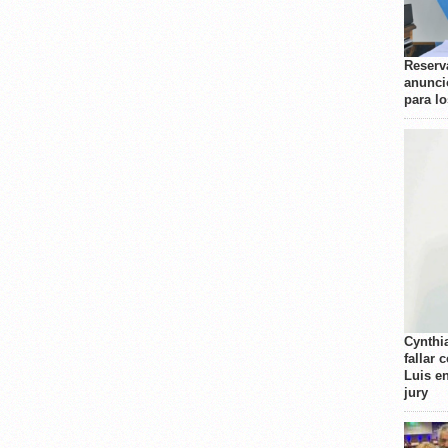
Reserva
anunci
para l
Cynthi
fallar 
Luis e
jury