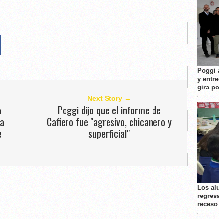
Poggi 
y entre
gira p
Next Story →
a
Poggi dijo que el informe de
ia
Cafiero fue "agresivo, chicanero y
e
superficial"
Los al
regresa
receso