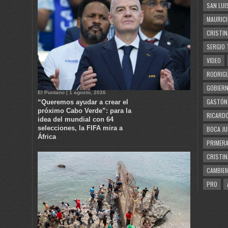
SAN LUI
MAURICI
CRISTIN
SERGIO 
VIDEO
RODRIGU
GOBIERN
El Puntano | 1 agosto, 2026
GASTÓN
“Queremos ayudar a crear el
próximo Cabo Verde”: para la
RICARDO
idea del mundial con 64
selecciones, la FIFA mira a
BOCA JU
África
PRIMERA
CRISTIN
CAMBIE
PRO