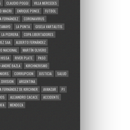
S
CLAUDIO POGGI
VILLA MERCEDES
O MACRI
ENRIQUE PONCE
FUTBOL
A FERNÁNDEZ
CORONAVIRUS
TAMAYO
LA PUNTA
GISELA VARTALITIS
LA PEDRERA
COPA LIBERTADORES
EZ SAA
ALBERTO FERNÁNDEZ
O NACIONAL
MARTÍN OLIVERO
 HISSA
RIVER PLATE
PASO
 ANDRÉ BAZLA
KIRCHNERISMO
NIORS
CORRUPCION
JUSTICIA
SALUD
 DIVISION
ARGENTINA
A FERNÁNDEZ DE KIRCHNER
AVANZAR
PJ
MOS
ALEJANDRO CACACE
ACCIDENTE
AFA
MENDOZA