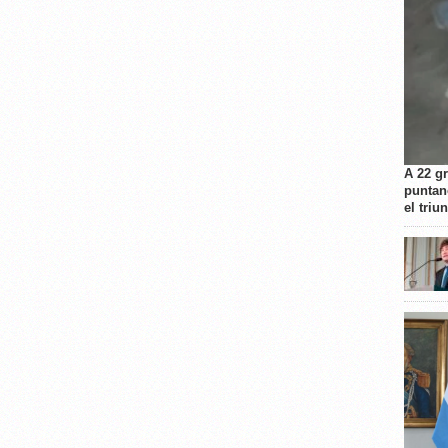
A 22 g
puntan
el triu