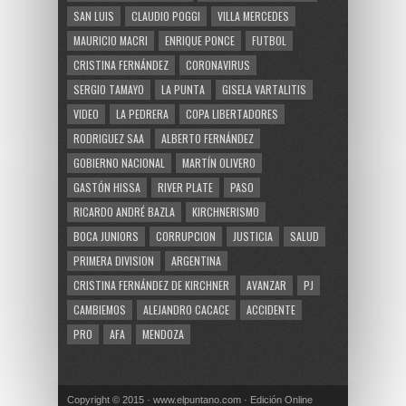
SAN LUIS
CLAUDIO POGGI
VILLA MERCEDES
MAURICIO MACRI
ENRIQUE PONCE
FUTBOL
CRISTINA FERNÁNDEZ
CORONAVIRUS
SERGIO TAMAYO
LA PUNTA
GISELA VARTALITIS
VIDEO
LA PEDRERA
COPA LIBERTADORES
RODRIGUEZ SAA
ALBERTO FERNÁNDEZ
GOBIERNO NACIONAL
MARTÍN OLIVERO
GASTÓN HISSA
RIVER PLATE
PASO
RICARDO ANDRÉ BAZLA
KIRCHNERISMO
BOCA JUNIORS
CORRUPCION
JUSTICIA
SALUD
PRIMERA DIVISION
ARGENTINA
CRISTINA FERNÁNDEZ DE KIRCHNER
AVANZAR
PJ
CAMBIEMOS
ALEJANDRO CACACE
ACCIDENTE
PRO
AFA
MENDOZA
Copyright © 2015 · www.elpuntano.com · Edición Online