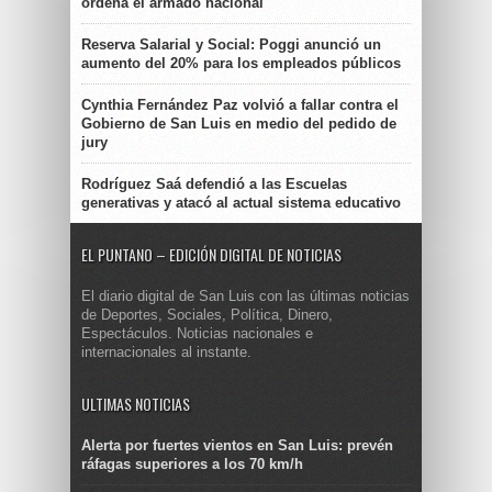
ordena el armado nacional
Reserva Salarial y Social: Poggi anunció un
aumento del 20% para los empleados públicos
Cynthia Fernández Paz volvió a fallar contra el
Gobierno de San Luis en medio del pedido de
jury
Rodríguez Saá defendió a las Escuelas
generativas y atacó al actual sistema educativo
EL PUNTANO – EDICIÓN DIGITAL DE NOTICIAS
El diario digital de San Luis con las últimas noticias
de Deportes, Sociales, Política, Dinero,
Espectáculos. Noticias nacionales e
internacionales al instante.
ULTIMAS NOTICIAS
Alerta por fuertes vientos en San Luis: prevén
ráfagas superiores a los 70 km/h