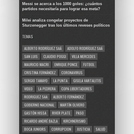
Messi se acerca a los 1000 goles: ¿cuántos
partidos necesitaría para lograr esa meta?
Milei analiza congelar proyectos de
Sturzenegger tras los últimos reveses políticos
TEMAS
ALBERTO RODRÍGUEZ SAÁ
ADOLFO RODRÍGUEZ SAÁ
SAN LUIS
CLAUDIO POGGI
VILLA MERCEDES
MAURICIO MACRI
ENRIQUE PONCE
FUTBOL
CRISTINA FERNÁNDEZ
CORONAVIRUS
SERGIO TAMAYO
LA PUNTA
GISELA VARTALITIS
VIDEO
LA PEDRERA
COPA LIBERTADORES
RODRIGUEZ SAA
ALBERTO FERNÁNDEZ
GOBIERNO NACIONAL
MARTÍN OLIVERO
GASTÓN HISSA
RIVER PLATE
PASO
RICARDO ANDRÉ BAZLA
KIRCHNERISMO
BOCA JUNIORS
CORRUPCION
JUSTICIA
SALUD