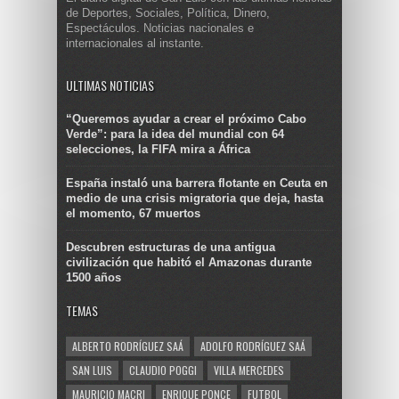
de Deportes, Sociales, Política, Dinero,
Espectáculos. Noticias nacionales e
internacionales al instante.
ULTIMAS NOTICIAS
“Queremos ayudar a crear el próximo Cabo
Verde”: para la idea del mundial con 64
selecciones, la FIFA mira a África
España instaló una barrera flotante en Ceuta en
medio de una crisis migratoria que deja, hasta
el momento, 67 muertos
Descubren estructuras de una antigua
civilización que habitó el Amazonas durante
1500 años
TEMAS
ALBERTO RODRÍGUEZ SAÁ
ADOLFO RODRÍGUEZ SAÁ
SAN LUIS
CLAUDIO POGGI
VILLA MERCEDES
MAURICIO MACRI
ENRIQUE PONCE
FUTBOL