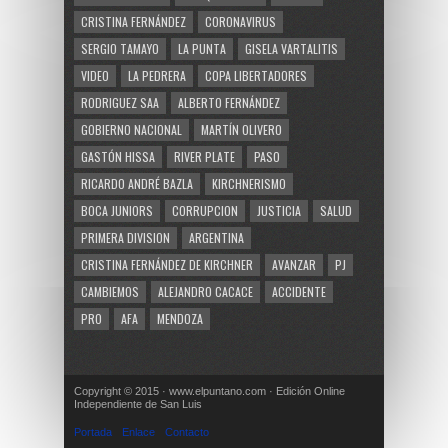
CRISTINA FERNÁNDEZ
CORONAVIRUS
SERGIO TAMAYO
LA PUNTA
GISELA VARTALITIS
VIDEO
LA PEDRERA
COPA LIBERTADORES
RODRIGUEZ SAA
ALBERTO FERNÁNDEZ
GOBIERNO NACIONAL
MARTÍN OLIVERO
GASTÓN HISSA
RIVER PLATE
PASO
RICARDO ANDRÉ BAZLA
KIRCHNERISMO
BOCA JUNIORS
CORRUPCION
JUSTICIA
SALUD
PRIMERA DIVISION
ARGENTINA
CRISTINA FERNÁNDEZ DE KIRCHNER
AVANZAR
PJ
CAMBIEMOS
ALEJANDRO CACACE
ACCIDENTE
PRO
AFA
MENDOZA
Copyright © 2015 · www.elpuntano.com · Edición Online
Independiente de San Luis
Portada
Enlace
Contacto