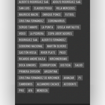
ALBERTO RODRÍGUEZ SAÁ
ADOLFO RODRÍGUEZ SAÁ
SAN LUIS
CLAUDIO POGGI
VILLA MERCEDES
MAURICIO MACRI
ENRIQUE PONCE
FUTBOL
CRISTINA FERNÁNDEZ
CORONAVIRUS
SERGIO TAMAYO
LA PUNTA
GISELA VARTALITIS
VIDEO
LA PEDRERA
COPA LIBERTADORES
RODRIGUEZ SAA
ALBERTO FERNÁNDEZ
GOBIERNO NACIONAL
MARTÍN OLIVERO
GASTÓN HISSA
RIVER PLATE
PASO
RICARDO ANDRÉ BAZLA
KIRCHNERISMO
BOCA JUNIORS
CORRUPCION
JUSTICIA
SALUD
PRIMERA DIVISION
ARGENTINA
CRISTINA FERNÁNDEZ DE KIRCHNER
AVANZAR
PJ
CAMBIEMOS
ALEJANDRO CACACE
ACCIDENTE
PRO
AFA
MENDOZA