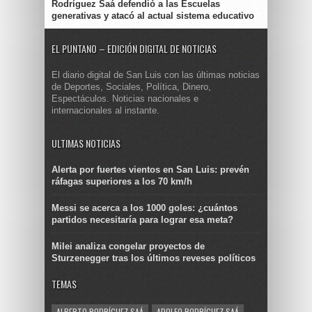
Rodríguez Saá defendió a las Escuelas
generativas y atacó al actual sistema educativo
EL PUNTANO – EDICIÓN DIGITAL DE NOTICIAS
El diario digital de San Luis con las últimas noticias
de Deportes, Sociales, Política, Dinero,
Espectáculos. Noticias nacionales e
internacionales al instante.
ULTIMAS NOTICIAS
Alerta por fuertes vientos en San Luis: prevén
ráfagas superiores a los 70 km/h
Messi se acerca a los 1000 goles: ¿cuántos
partidos necesitaría para lograr esa meta?
Milei analiza congelar proyectos de
Sturzenegger tras los últimos reveses políticos
TEMAS
ALBERTO RODRÍGUEZ SAÁ
ADOLFO RODRÍGUEZ SAÁ