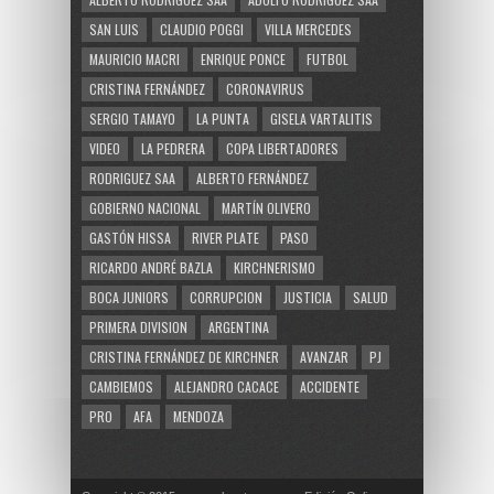
SAN LUIS
CLAUDIO POGGI
VILLA MERCEDES
MAURICIO MACRI
ENRIQUE PONCE
FUTBOL
CRISTINA FERNÁNDEZ
CORONAVIRUS
SERGIO TAMAYO
LA PUNTA
GISELA VARTALITIS
VIDEO
LA PEDRERA
COPA LIBERTADORES
RODRIGUEZ SAA
ALBERTO FERNÁNDEZ
GOBIERNO NACIONAL
MARTÍN OLIVERO
GASTÓN HISSA
RIVER PLATE
PASO
RICARDO ANDRÉ BAZLA
KIRCHNERISMO
BOCA JUNIORS
CORRUPCION
JUSTICIA
SALUD
PRIMERA DIVISION
ARGENTINA
CRISTINA FERNÁNDEZ DE KIRCHNER
AVANZAR
PJ
CAMBIEMOS
ALEJANDRO CACACE
ACCIDENTE
PRO
AFA
MENDOZA