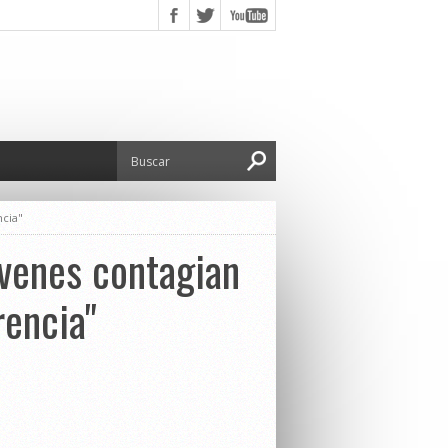
ncia"
óvenes contagian
rencia"