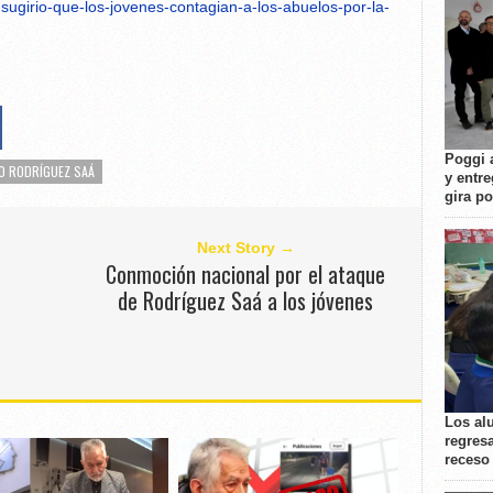
sugirio-que-los-jovenes-contagian-a-los-abuelos-por-la-
Poggi 
O RODRÍGUEZ SAÁ
y entre
gira p
Next Story →
e
Conmoción nacional por el ataque
de Rodríguez Saá a los jóvenes
Los al
regresa
receso