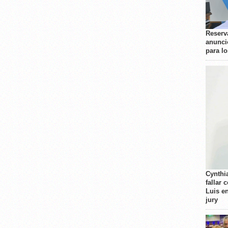
Reserva
anunci
para l
Cynthi
fallar 
Luis e
jury