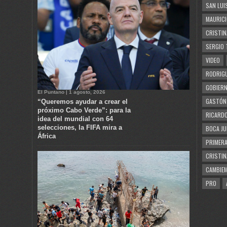
SAN LUI
MAURICI
CRISTIN
SERGIO 
VIDEO
RODRIGU
GOBIERN
El Puntano | 1 agosto, 2026
GASTÓN
“Queremos ayudar a crear el
próximo Cabo Verde”: para la
RICARDO
idea del mundial con 64
selecciones, la FIFA mira a
BOCA JU
África
PRIMERA
CRISTIN
CAMBIE
PRO