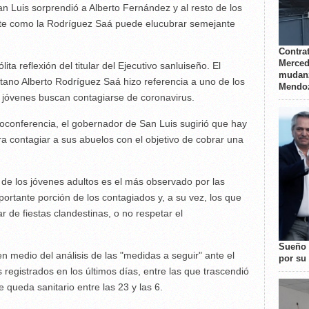
n Luis sorprendió a Alberto Fernández y al resto de los
nte como la Rodríguez Saá puede elucubrar semejante
Contrat
Merced
lita reflexión del titular del Ejecutivo sanluiseño. El
mudanz
tano Alberto Rodríguez Saá hizo referencia a uno de los
Mendo
s jóvenes buscan contagiarse de coronavirus.
eoconferencia, el gobernador de San Luis sugirió que hay
ra contagiar a sus abuelos con el objetivo de cobrar una
 de los jóvenes adultos es el más observado por las
ortante porción de los contagiados y, a su vez, los que
r de fiestas clandestinas, o no respetar el
Sueño 
n medio del análisis de las "medidas a seguir" ante el
por su 
registrados en los últimos días, entre las que trascendió
queda sanitario entre las 23 y las 6.