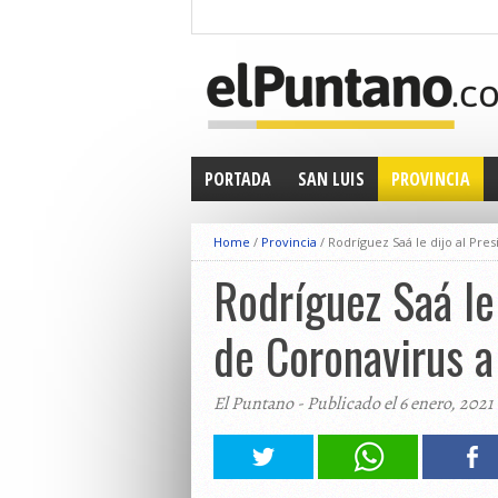
PORTADA
SAN LUIS
PROVINCIA
Home
/
Provincia
/
Rodríguez Saá le dijo al Pre
Rodríguez Saá le
de Coronavirus a
El Puntano - Publicado el 6 enero, 2021