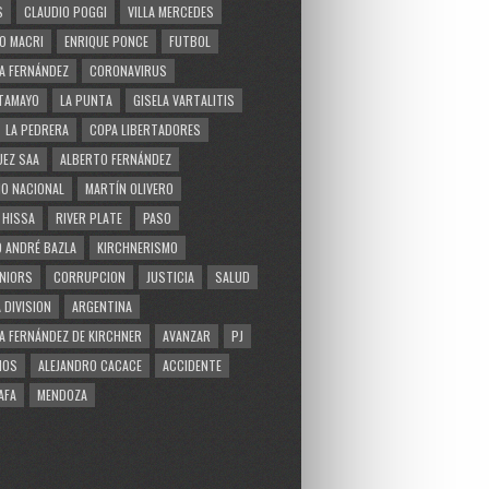
S
CLAUDIO POGGI
VILLA MERCEDES
O MACRI
ENRIQUE PONCE
FUTBOL
A FERNÁNDEZ
CORONAVIRUS
TAMAYO
LA PUNTA
GISELA VARTALITIS
LA PEDRERA
COPA LIBERTADORES
EZ SAA
ALBERTO FERNÁNDEZ
O NACIONAL
MARTÍN OLIVERO
 HISSA
RIVER PLATE
PASO
 ANDRÉ BAZLA
KIRCHNERISMO
NIORS
CORRUPCION
JUSTICIA
SALUD
 DIVISION
ARGENTINA
A FERNÁNDEZ DE KIRCHNER
AVANZAR
PJ
MOS
ALEJANDRO CACACE
ACCIDENTE
AFA
MENDOZA