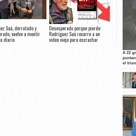
ez Saá, derrotado y
Desesperado porque pierde:
rado, vuelve a mentir
Rodríguez Saá recurre a un
u diario
video viejo para escrachar
A 22 g
puntan
el triu