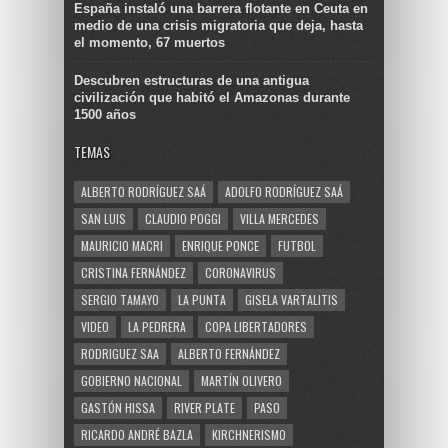
España instaló una barrera flotante en Ceuta en
medio de una crisis migratoria que deja, hasta
el momento, 67 muertos
Descubren estructuras de una antigua
civilización que habitó el Amazonas durante
1500 años
TEMAS
ALBERTO RODRÍGUEZ SAÁ
ADOLFO RODRÍGUEZ SAÁ
SAN LUIS
CLAUDIO POGGI
VILLA MERCEDES
MAURICIO MACRI
ENRIQUE PONCE
FUTBOL
CRISTINA FERNÁNDEZ
CORONAVIRUS
SERGIO TAMAYO
LA PUNTA
GISELA VARTALITIS
VIDEO
LA PEDRERA
COPA LIBERTADORES
RODRIGUEZ SAA
ALBERTO FERNÁNDEZ
GOBIERNO NACIONAL
MARTÍN OLIVERO
GASTÓN HISSA
RIVER PLATE
PASO
RICARDO ANDRÉ BAZLA
KIRCHNERISMO