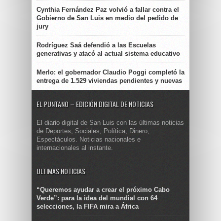
Cynthia Fernández Paz volvió a fallar contra el
Gobierno de San Luis en medio del pedido de
jury
Rodríguez Saá defendió a las Escuelas
generativas y atacó al actual sistema educativo
Merlo: el gobernador Claudio Poggi completó la
entrega de 1.529 viviendas pendientes y nuevas
EL PUNTANO – EDICIÓN DIGITAL DE NOTICIAS
El diario digital de San Luis con las últimas noticias
de Deportes, Sociales, Política, Dinero,
Espectáculos. Noticias nacionales e
internacionales al instante.
ULTIMAS NOTICIAS
“Queremos ayudar a crear el próximo Cabo
Verde”: para la idea del mundial con 64
selecciones, la FIFA mira a África