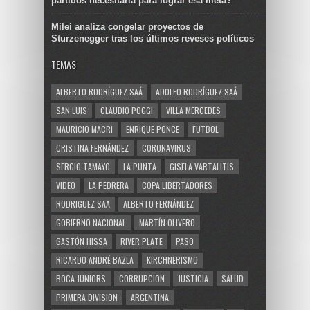
partidos necesitaría para lograr esa meta?
Milei analiza congelar proyectos de
Sturzenegger tras los últimos reveses políticos
TEMAS
ALBERTO RODRÍGUEZ SAÁ
ADOLFO RODRÍGUEZ SAÁ
SAN LUIS
CLAUDIO POGGI
VILLA MERCEDES
MAURICIO MACRI
ENRIQUE PONCE
FUTBOL
CRISTINA FERNÁNDEZ
CORONAVIRUS
SERGIO TAMAYO
LA PUNTA
GISELA VARTALITIS
VIDEO
LA PEDRERA
COPA LIBERTADORES
RODRIGUEZ SAA
ALBERTO FERNÁNDEZ
GOBIERNO NACIONAL
MARTÍN OLIVERO
GASTÓN HISSA
RIVER PLATE
PASO
RICARDO ANDRÉ BAZLA
KIRCHNERISMO
BOCA JUNIORS
CORRUPCION
JUSTICIA
SALUD
PRIMERA DIVISION
ARGENTINA