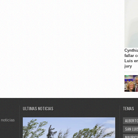
Cynthi
fallar 
Luis e
jury
ULTIMAS NOTICIAS
TEMAS
 noticias
ALBERTO
SAN LUI
MAURICI