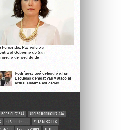
a Fernández Paz volvió a
contra el Gobierno de San
n medio del pedido de
Rodríguez Saá defendió a las
Escuelas generativas y atacó al
actual sistema educativo
 RODRÍGUEZ SAÁ
ADOLFO RODRÍGUEZ SAÁ
S
CLAUDIO POGGI
VILLA MERCEDES
O MACRI
ENRIQUE PONCE
FUTBOL