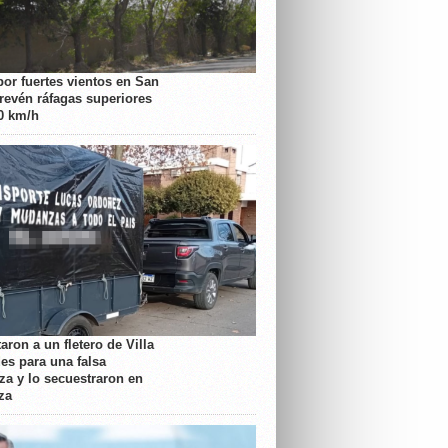
por fuertes vientos en San
prevén ráfagas superiores
70 km/h
aron a un fletero de Villa
es para una falsa
a y lo secuestraron en
za