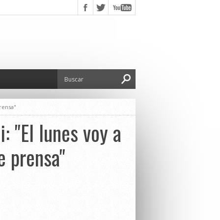
prensa"
: "El lunes voy a
e prensa"