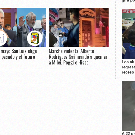
gira p
e mayo San Luis elige
Marcha violenta: Alberto
l pasado y el futuro
Rodríguez Saá mandó a quemar
a Milei, Poggi e Hissa
Los al
regresa
receso
A 22 g