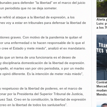
bunales para defender "la libertad" en el marco del juicio
un periodista que no se deja someter.
refirió al ataque a la libertad de expresión, a los
Alerta 
unes voy a estar en tribunales para defensar la libertad de
Luis: 
a los 
tiones graves. Con motivo de la pandemia te quitan el
n por una enfermedad o te hacen responsable de lo que el
 cree el Estado y mete miedo", analizó el ex mandatario.
más que un tema de una funcionaria es el deseo de
 y disciplinaria domesticación de la libertad de expresión.
atropello, el martes van por otro periodista, o por un medio
 opinó diferente. Es la intención de meter más miedo",
Contrat
Merced
 respetuoso de la libertad de poderes, en el marco de
mudanz
onar por la Presidenta del Superior Tribunal de Justicia,
Mendo
uez Saá. Creo en la constitución, la libertad de expresión
, creo en la libertad de todos los sanluiseños".