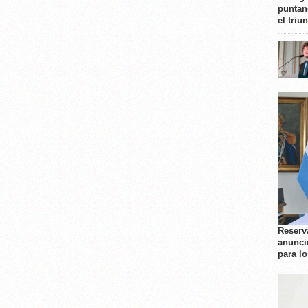
puntan
el triu
Reserva
anunci
para l