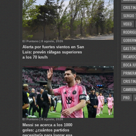
CRISTIN
SERGIO 
VIDEO
RODRIGU
GOBIERN
El Puntano | 8 agosto, 2026
Alerta por fuertes vientos en San
GASTÓN
Luis: prevén ráfagas superiores
RICARDO
a los 70 km/h
BOCA JU
PRIMERA
CRISTIN
CAMBIE
PRO
El Puntano | 8 agosto, 2026
Messi se acerca a los 1000
goles: ¿cuántos partidos
necesitaría para lograr esa