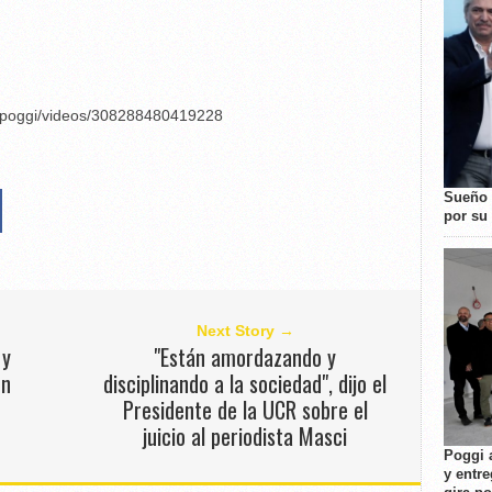
er.poggi/videos/308288480419228
Sueño 
por su 
Next Story →
 y
"Están amordazando y
en
disciplinando a la sociedad", dijo el
Presidente de la UCR sobre el
juicio al periodista Masci
Poggi 
y entre