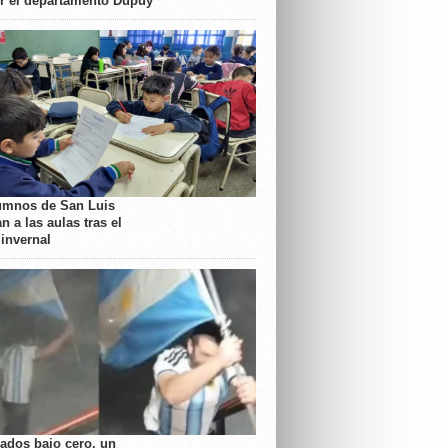
or el departamento Dupuy
umnos de San Luis
n a las aulas tras el
 invernal
rados bajo cero, un