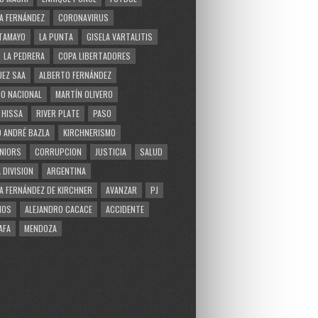
A FERNÁNDEZ
CORONAVIRUS
TAMAYO
LA PUNTA
GISELA VARTALITIS
LA PEDRERA
COPA LIBERTADORES
EZ SAA
ALBERTO FERNÁNDEZ
O NACIONAL
MARTÍN OLIVERO
 HISSA
RIVER PLATE
PASO
 ANDRÉ BAZLA
KIRCHNERISMO
NIORS
CORRUPCION
JUSTICIA
SALUD
 DIVISION
ARGENTINA
A FERNÁNDEZ DE KIRCHNER
AVANZAR
PJ
MOS
ALEJANDRO CACACE
ACCIDENTE
AFA
MENDOZA