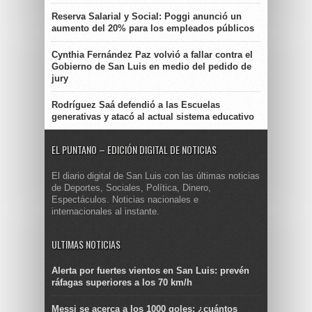
Reserva Salarial y Social: Poggi anunció un
aumento del 20% para los empleados públicos
Cynthia Fernández Paz volvió a fallar contra el
Gobierno de San Luis en medio del pedido de
jury
Rodríguez Saá defendió a las Escuelas
generativas y atacó al actual sistema educativo
EL PUNTANO – EDICIÓN DIGITAL DE NOTICIAS
El diario digital de San Luis con las últimas noticias
de Deportes, Sociales, Política, Dinero,
Espectáculos. Noticias nacionales e
internacionales al instante.
ULTIMAS NOTICIAS
Alerta por fuertes vientos en San Luis: prevén
ráfagas superiores a los 70 km/h
Messi se acerca a los 1000 goles: ¿cuántos