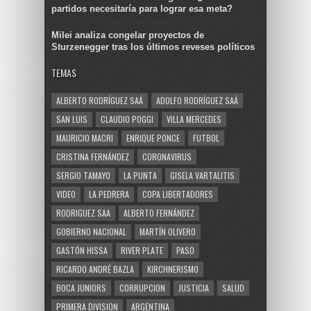
partidos necesitaría para lograr esa meta?
Milei analiza congelar proyectos de
Sturzenegger tras los últimos reveses políticos
TEMAS
ALBERTO RODRÍGUEZ SAÁ
ADOLFO RODRÍGUEZ SAÁ
SAN LUIS
CLAUDIO POGGI
VILLA MERCEDES
MAURICIO MACRI
ENRIQUE PONCE
FUTBOL
CRISTINA FERNÁNDEZ
CORONAVIRUS
SERGIO TAMAYO
LA PUNTA
GISELA VARTALITIS
VIDEO
LA PEDRERA
COPA LIBERTADORES
RODRIGUEZ SAA
ALBERTO FERNÁNDEZ
GOBIERNO NACIONAL
MARTÍN OLIVERO
GASTÓN HISSA
RIVER PLATE
PASO
RICARDO ANDRÉ BAZLA
KIRCHNERISMO
BOCA JUNIORS
CORRUPCION
JUSTICIA
SALUD
PRIMERA DIVISION
ARGENTINA